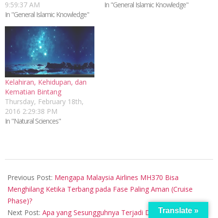
9:59:37 AM
In "General Islamic Knowledge"
In "General Islamic Knowledge"
Kelahiran, Kehidupan, dan
Kematian Bintang
Thursday, February 18th,
2016 2:29:38 PM
In "Natural Sciences"
2014-
04-
Previous Post:
Mengapa Malaysia Airlines MH370 Bisa
15
Menghilang Ketika Terbang pada Fase Paling Aman (Cruise
Phase)?
Translate »
Next Post:
Apa yang Sesungguhnya Terjadi Di Balik Jatuhnya