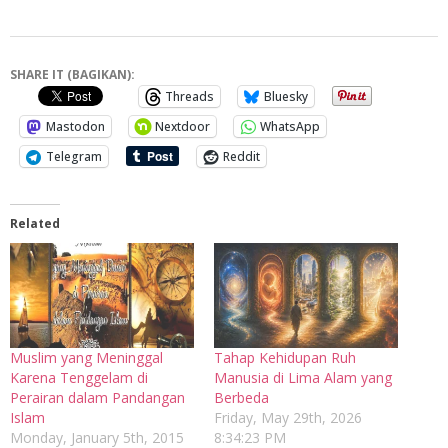
SHARE IT (BAGIKAN):
Threads
Bluesky
Mastodon
Nextdoor
WhatsApp
Telegram
Reddit
Related
Muslim yang Meninggal
Tahap Kehidupan Ruh
Karena Tenggelam di
Manusia di Lima Alam yang
Perairan dalam Pandangan
Berbeda
Islam
Friday, May 29th, 2026
Monday, January 5th, 2015
8:34:23 PM