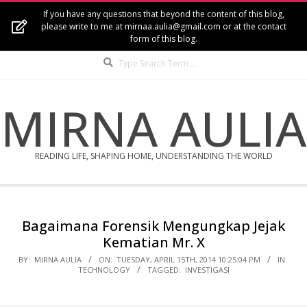
Skip
If you have any questions that beyond the content of this blog,
to
please write to me at mirnaa.aulia@gmail.com or at the contact
form of this blog.
content
Search
MIRNA AULIA
READING LIFE, SHAPING HOME, UNDERSTANDING THE WORLD
Secondary
Navigation
Bagaimana Forensik Mengungkap Jejak
Menu
Kematian Mr. X
BY:
MIRNA AULIA
ON:
TUESDAY, APRIL 15TH, 2014 10:25:04 PM
IN:
TECHNOLOGY
TAGGED:
INVESTIGASI