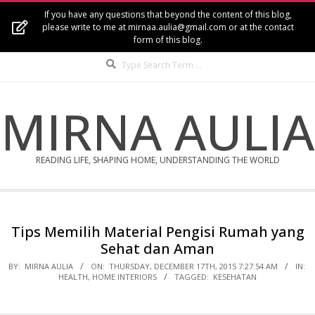
Skip
If you have any questions that beyond the content of this blog,
to
please write to me at mirnaa.aulia@gmail.com or at the contact
form of this blog.
content
Search
MIRNA AULIA
READING LIFE, SHAPING HOME, UNDERSTANDING THE WORLD
Secondary
Navigation
Tips Memilih Material Pengisi Rumah yang
Menu
Sehat dan Aman
BY:
MIRNA AULIA
ON:
THURSDAY, DECEMBER 17TH, 2015 7:27:54 AM
IN:
HEALTH
,
HOME INTERIORS
TAGGED:
KESEHATAN