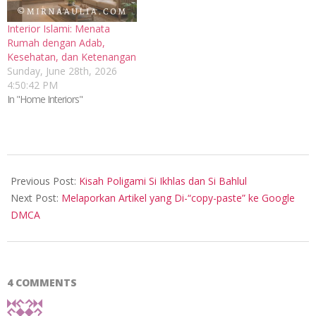
Interior Islami: Menata
Rumah dengan Adab,
Kesehatan, dan Ketenangan
Sunday, June 28th, 2026
4:50:42 PM
In "Home Interiors"
2015-
12-
Previous Post:
Kisah Poligami Si Ikhlas dan Si Bahlul
17
Next Post:
Melaporkan Artikel yang Di-“copy-paste” ke Google
DMCA
4 COMMENTS