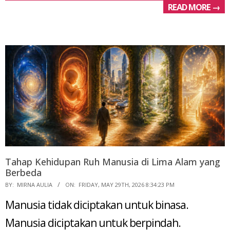
READ MORE →
Tahap Kehidupan Ruh Manusia di Lima Alam yang
Berbeda
2026-
BY:
MIRNA AULIA
ON:
FRIDAY, MAY 29TH, 2026 8:34:23 PM
05-
Manusia tidak diciptakan untuk binasa.
29
Manusia diciptakan untuk berpindah.