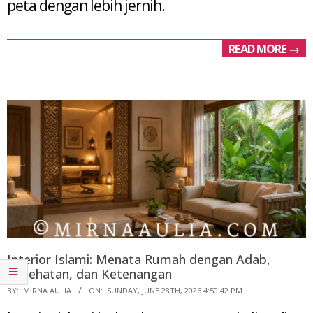
peta dengan lebih jernih.
READ MORE →
Interior Islami: Menata Rumah dengan Adab,
Kesehatan, dan Ketenangan
2026-
BY:
MIRNA AULIA
ON:
SUNDAY, JUNE 28TH, 2026 4:50:42 PM
06-