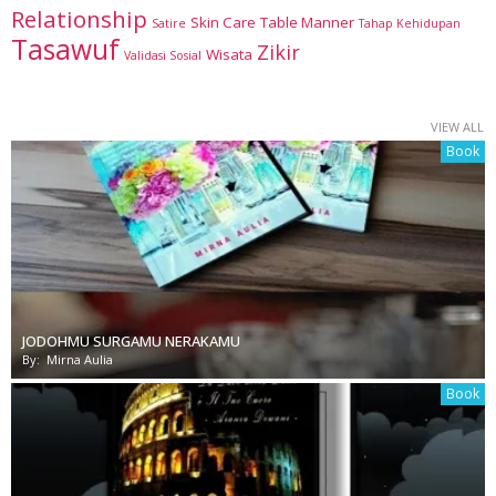
Relationship
Skin Care
Table Manner
Satire
Tahap Kehidupan
Tasawuf
Zikir
Wisata
Validasi Sosial
VIEW ALL
Book
JODOHMU SURGAMU NERAKAMU
By:
Mirna Aulia
Book