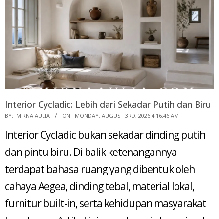
Interior Cycladic: Lebih dari Sekadar Putih dan Biru
2026-
BY:
MIRNA AULIA
ON:
MONDAY, AUGUST 3RD, 2026 4:16:46 AM
08-
Interior Cycladic bukan sekadar dinding putih
03
dan pintu biru. Di balik ketenangannya
terdapat bahasa ruang yang dibentuk oleh
cahaya Aegea, dinding tebal, material lokal,
furnitur built-in, serta kehidupan masyarakat