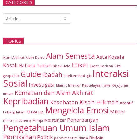
CATEGORIES
Categories
TOPICS
Alam Semesta
Asta Kosala
Alam Akhirat
Alam Dunia
Etiket
Kosali
Bahasa Tubuh
Black Hole
Event Horizon
Fiksi
Interaksi
Guide
Ibadah
geopolitik
intelijen strategis
Sosial
Investigasi
Islamic Interior
Kebudayaan Jawa
Kejujuran
Kematian dan Alam Akhirat
Ilmiah
Kepribadian
Kisah Hikmah
Kesehatan
Kreatif
Mengelola Emosi
Militer
Make Up
Lubang hitam
Penerbangan
Moisturizer
militer indonesia
Mimpi
Pengetahuan Umum Islam
Pernikahan
Politik
Redwin
poros maritim dunia