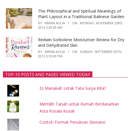
The Philosophical and Spiritual Meanings of
Plant Layout in a Traditional Balinese Garden
BY:
MIRNA AULIA
ON:
MONDAY, NOVEMBER 23RD,
2015 3:29:39 AM
Redwin Sorbolene Moisturiser Review for Dry
and Dehydrated Skin
BY:
MIRNA AULIA
ON:
SUNDAY, SEPTEMBER 20TH,
2015 5:55:00 PM
TOP-10 POSTS AND PAGES VIEWED TODAY
Di Manakah Letak Tata Surya Kita?
Memilih Tanah untuk Rumah Berdasarkan
Asta Kosala Kosali
Contoh Format Penulisan Skenario