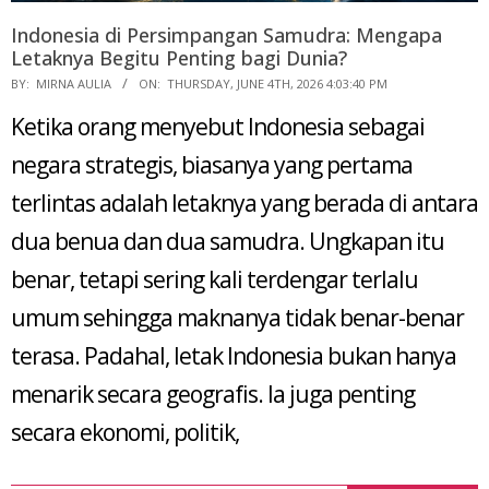
Indonesia di Persimpangan Samudra: Mengapa
Letaknya Begitu Penting bagi Dunia?
2026-
BY:
MIRNA AULIA
ON:
THURSDAY, JUNE 4TH, 2026 4:03:40 PM
06-
Ketika orang menyebut Indonesia sebagai
04
negara strategis, biasanya yang pertama
terlintas adalah letaknya yang berada di antara
dua benua dan dua samudra. Ungkapan itu
benar, tetapi sering kali terdengar terlalu
umum sehingga maknanya tidak benar-benar
terasa. Padahal, letak Indonesia bukan hanya
menarik secara geografis. Ia juga penting
secara ekonomi, politik,