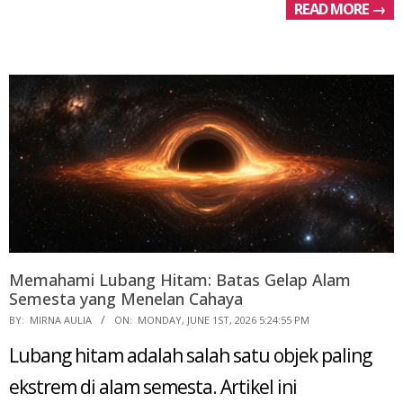
READ MORE →
Memahami Lubang Hitam: Batas Gelap Alam
Semesta yang Menelan Cahaya
2026-
BY:
MIRNA AULIA
ON:
MONDAY, JUNE 1ST, 2026 5:24:55 PM
06-
Lubang hitam adalah salah satu objek paling
01
ekstrem di alam semesta. Artikel ini