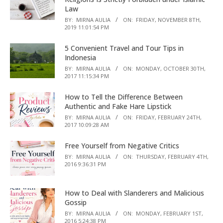
Law
BY:
MIRNA AULIA
ON:
FRIDAY, NOVEMBER 8TH,
2019 11:01:54 PM
5 Convenient Travel and Tour Tips in
Indonesia
BY:
MIRNA AULIA
ON:
MONDAY, OCTOBER 30TH,
2017 11:15:34 PM
How to Tell the Difference Between
Authentic and Fake Hare Lipstick
BY:
MIRNA AULIA
ON:
FRIDAY, FEBRUARY 24TH,
2017 10:09:28 AM
Free Yourself from Negative Critics
BY:
MIRNA AULIA
ON:
THURSDAY, FEBRUARY 4TH,
2016 9:36:31 PM
How to Deal with Slanderers and Malicious
Gossip
BY:
MIRNA AULIA
ON:
MONDAY, FEBRUARY 1ST,
2016 5:24:38 PM