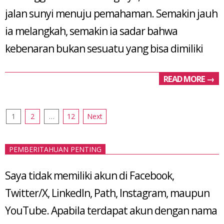
jalan sunyi menuju pemahaman. Semakin jauh
ia melangkah, semakin ia sadar bahwa
kebenaran bukan sesuatu yang bisa dimiliki
READ MORE →
Posts
1
2
…
12
Next
pagination
PEMBERITAHUAN PENTING
Saya tidak memiliki akun di Facebook,
Twitter/X, LinkedIn, Path, Instagram, maupun
YouTube. Apabila terdapat akun dengan nama