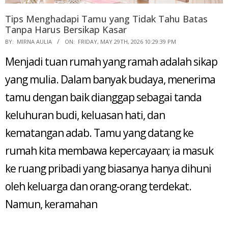
Tips Menghadapi Tamu yang Tidak Tahu Batas
Tanpa Harus Bersikap Kasar
2026-
BY:
MIRNA AULIA
ON:
FRIDAY, MAY 29TH, 2026 10:29:39 PM
05-
Menjadi tuan rumah yang ramah adalah sikap
29
yang mulia. Dalam banyak budaya, menerima
tamu dengan baik dianggap sebagai tanda
keluhuran budi, keluasan hati, dan
kematangan adab. Tamu yang datang ke
rumah kita membawa kepercayaan; ia masuk
ke ruang pribadi yang biasanya hanya dihuni
oleh keluarga dan orang-orang terdekat.
Namun, keramahan