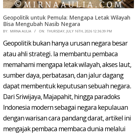
Geopolitik untuk Pemula: Mengapa Letak Wilayah
Bisa Mengubah Nasib Negara
2026-
BY:
MIRNA AULIA
ON:
THURSDAY, JULY 16TH, 2026 12:36:39 PM
07-
Geopolitik bukan hanya urusan negara besar
16
atau ahli strategi. Ia membantu pembaca
memahami mengapa letak wilayah, akses laut,
sumber daya, perbatasan, dan jalur dagang
dapat membentuk keputusan sebuah negara.
Dari Sriwijaya, Majapahit, hingga paradoks
Indonesia modern sebagai negara kepulauan
dengan warisan cara pandang darat, artikel ini
mengajak pembaca membaca dunia melalui