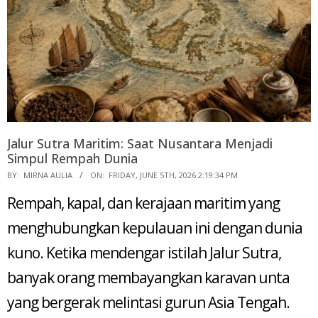
Jalur Sutra Maritim: Saat Nusantara Menjadi
Simpul Rempah Dunia
2026-
BY:
MIRNA AULIA
ON:
FRIDAY, JUNE 5TH, 2026 2:19:34 PM
06-
Rempah, kapal, dan kerajaan maritim yang
05
menghubungkan kepulauan ini dengan dunia
kuno. Ketika mendengar istilah Jalur Sutra,
banyak orang membayangkan karavan unta
yang bergerak melintasi gurun Asia Tengah.