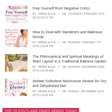
Free Yourself from Negative Critics
BY:
MIRNA AULIA
ON:
THURSDAY, FEBRUARY 4TH,
2016 9:36:31 PM
How to Deal with Slanderers and Malicious
Gossip
BY:
MIRNA AULIA
ON:
MONDAY, FEBRUARY 1ST,
2016 5:24:38 PM
The Philosophical and Spiritual Meanings of
Plant Layout in a Traditional Balinese Garden
BY:
MIRNA AULIA
ON:
MONDAY, NOVEMBER 23RD,
2015 3:29:39 AM
Redwin Sorbolene Moisturiser Review for Dry
and Dehydrated Skin
BY:
MIRNA AULIA
ON:
SUNDAY, SEPTEMBER 20TH,
2015 5:55:00 PM
TOP-10 POSTS AND PAGES VIEWED TODAY