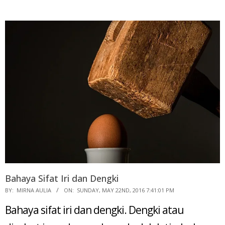
Bahaya Sifat Iri dan Dengki
2016-
BY:
MIRNA AULIA
ON:
SUNDAY, MAY 22ND, 2016 7:41:01 PM
05-
Bahaya sifat iri dan dengki. Dengki atau
22