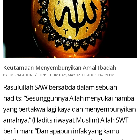
Keutamaan Menyembunyikan Amal Ibadah
2016-
BY:
MIRNA AULIA
ON:
THURSDAY, MAY 12TH, 2016 10:47:29 PM
05-
Rasulullah SAW bersabda dalam sebuah
12
hadits: “Sesungguhnya Allah menyukai hamba
yang bertakwa lagi kaya dan menyembunyikan
amalnya.” (Hadits riwayat Muslim) Allah SWT
berfirman: “Dan apapun infak yang kamu