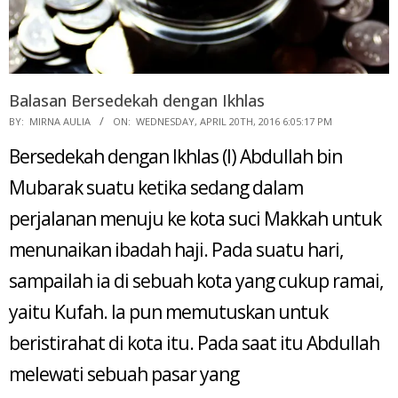
Balasan Bersedekah dengan Ikhlas
2016-
BY:
MIRNA AULIA
ON:
WEDNESDAY, APRIL 20TH, 2016 6:05:17 PM
04-
Bersedekah dengan Ikhlas (I) Abdullah bin
20
Mubarak suatu ketika sedang dalam
perjalanan menuju ke kota suci Makkah untuk
menunaikan ibadah haji. Pada suatu hari,
sampailah ia di sebuah kota yang cukup ramai,
yaitu Kufah. Ia pun memutuskan untuk
beristirahat di kota itu. Pada saat itu Abdullah
melewati sebuah pasar yang