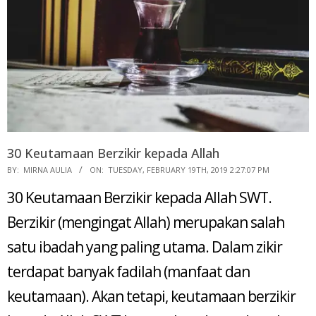
30 Keutamaan Berzikir kepada Allah
2019-
BY:
MIRNA AULIA
ON:
TUESDAY, FEBRUARY 19TH, 2019 2:27:07 PM
02-
30 Keutamaan Berzikir kepada Allah SWT.
19
Berzikir (mengingat Allah) merupakan salah
satu ibadah yang paling utama. Dalam zikir
terdapat banyak fadilah (manfaat dan
keutamaan). Akan tetapi, keutamaan berzikir