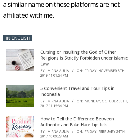
a similar name on those platforms are not
affiliated with me.
IN ENGLISH
Cursing or Insulting the God of Other
Religions Is Strictly Forbidden under Islamic
Law
BY:
MIRNA AULIA
ON:
FRIDAY, NOVEMBER 8TH,
2019 11:01:54 PM
5 Convenient Travel and Tour Tips in
Indonesia
BY:
MIRNA AULIA
ON:
MONDAY, OCTOBER 30TH,
2017 11:15:34 PM
How to Tell the Difference Between
Authentic and Fake Hare Lipstick
BY:
MIRNA AULIA
ON:
FRIDAY, FEBRUARY 24TH,
2017 10:09:28 AM