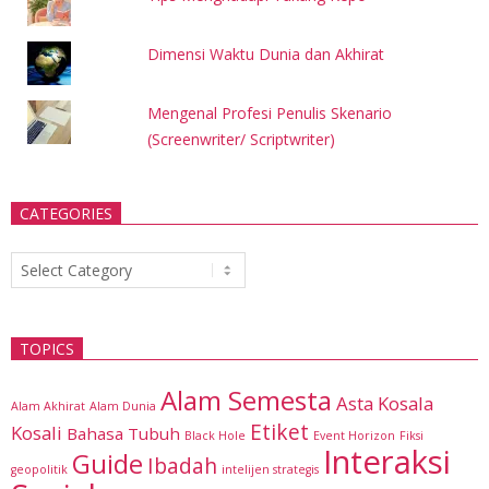
Dimensi Waktu Dunia dan Akhirat
Mengenal Profesi Penulis Skenario
(Screenwriter/ Scriptwriter)
CATEGORIES
Categories
TOPICS
Alam Semesta
Asta Kosala
Alam Akhirat
Alam Dunia
Etiket
Kosali
Bahasa Tubuh
Black Hole
Event Horizon
Fiksi
Interaksi
Guide
Ibadah
geopolitik
intelijen strategis