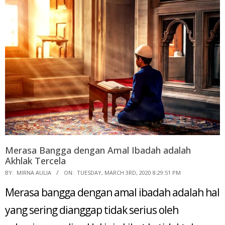
Merasa Bangga dengan Amal Ibadah adalah
Akhlak Tercela
2020-
BY:
MIRNA AULIA
ON:
TUESDAY, MARCH 3RD, 2020 8:29:51 PM
03-
Merasa bangga dengan amal ibadah adalah hal
03
yang sering dianggap tidak serius oleh