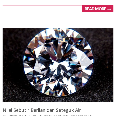
READ MORE →
Nilai Sebutir Berlian dan Seteguk Air
2016-