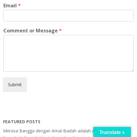
Email
*
Comment or Message
*
Submit
FEATURED POSTS
Merasa Bangga dengan Amal Ibadah adalah Akhlak Tercela
Translate »