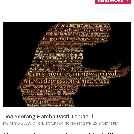
READ MORE →
Doa Seorang Hamba Pasti Terkabul
2016-
BY:
MIRNA AULIA
ON:
SATURDAY, NOVEMBER 26TH, 2016 7:47:46 PM
11-