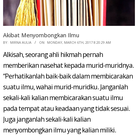
Akibat Menyombongkan Ilmu
2017-
BY:
MIRNA AULIA
ON:
MONDAY, MARCH 6TH, 2017 8:20:29 AM
03-
Alkisah, seorang ahli hikmah pernah
06
memberikan nasehat kepada murid-muridnya.
“Perhatikanlah baik-baik dalam membicarakan
suatu ilmu, wahai murid-muridku. Janganlah
sekali-kali kalian membicarakan suatu ilmu
pada tempat atau keadaan yang tidak sesuai.
Juga janganlah sekali-kali kalian
menyombongkan ilmu yang kalian miliki.