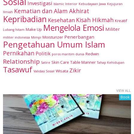
Sosial
Investigasi
Islamic Interior
Kebudayaan Jawa
Kejujuran
Kematian dan Alam Akhirat
Ilmiah
Kepribadian
Kisah Hikmah
Kesehatan
Kreatif
Mengelola Emosi
Militer
Make Up
Lubang hitam
Penerbangan
Moisturizer
militer indonesia
Mimpi
Pengetahuan Umum Islam
Pernikahan
Politik
Redwin
poros maritim dunia
Relationship
Skin Care
Table Manner
Satire
Tahap Kehidupan
Tasawuf
Zikir
Wisata
Validasi Sosial
VIEW ALL
Book