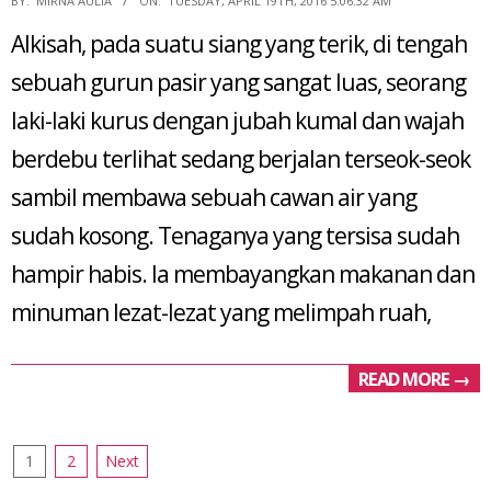
BY:
MIRNA AULIA
ON:
TUESDAY, APRIL 19TH, 2016 5:06:32 AM
04-
Alkisah, pada suatu siang yang terik, di tengah
19
sebuah gurun pasir yang sangat luas, seorang
laki-laki kurus dengan jubah kumal dan wajah
berdebu terlihat sedang berjalan terseok-seok
sambil membawa sebuah cawan air yang
sudah kosong. Tenaganya yang tersisa sudah
hampir habis. Ia membayangkan makanan dan
minuman lezat-lezat yang melimpah ruah,
READ MORE →
Posts
1
2
Next