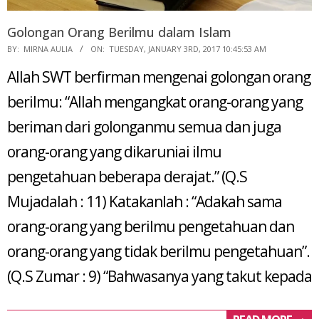
Golongan Orang Berilmu dalam Islam
2017-
BY:
MIRNA AULIA
ON:
TUESDAY, JANUARY 3RD, 2017 10:45:53 AM
01-
Allah SWT berfirman mengenai golongan orang
03
berilmu: “Allah mengangkat orang-orang yang
beriman dari golonganmu semua dan juga
orang-orang yang dikaruniai ilmu
pengetahuan beberapa derajat.” (Q.S
Mujadalah : 11) Katakanlah : “Adakah sama
orang-orang yang berilmu pengetahuan dan
orang-orang yang tidak berilmu pengetahuan”.
(Q.S Zumar : 9) “Bahwasanya yang takut kepada