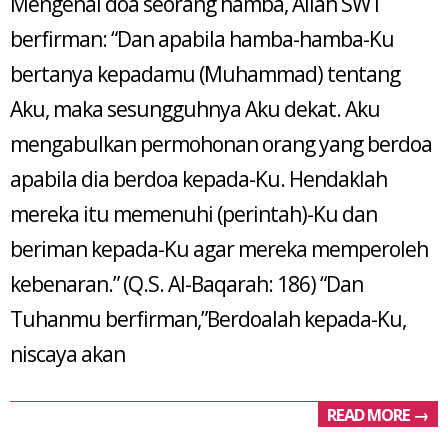
Mengenai doa seorang hamba, Allah SWT
26
berfirman: “Dan apabila hamba-hamba-Ku
bertanya kepadamu (Muhammad) tentang
Aku, maka sesungguhnya Aku dekat. Aku
mengabulkan permohonan orang yang berdoa
apabila dia berdoa kepada-Ku. Hendaklah
mereka itu memenuhi (perintah)-Ku dan
beriman kepada-Ku agar mereka memperoleh
kebenaran.” (Q.S. Al-Baqarah: 186) “Dan
Tuhanmu berfirman,”Berdoalah kepada-Ku,
niscaya akan
READ MORE →