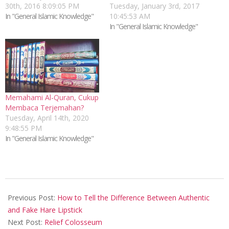
30th, 2016 8:09:05 PM
Tuesday, January 3rd, 2017
In "General Islamic Knowledge"
10:45:53 AM
In "General Islamic Knowledge"
Memahami Al-Quran, Cukup
Membaca Terjemahan?
Tuesday, April 14th, 2020
9:48:55 PM
In "General Islamic Knowledge"
2017-
03-
Previous Post:
How to Tell the Difference Between Authentic
06
and Fake Hare Lipstick
Next Post:
Relief Colosseum