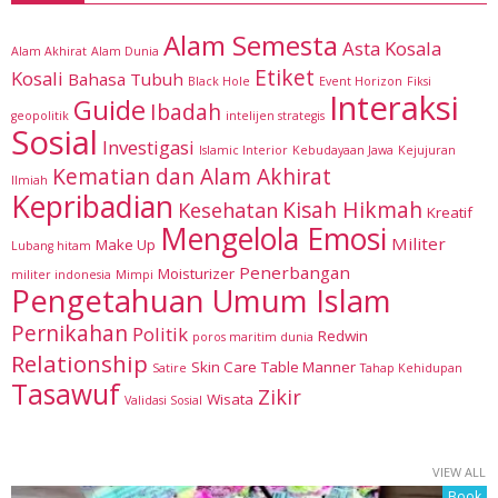
Alam Semesta
Asta Kosala
Alam Akhirat
Alam Dunia
Etiket
Kosali
Bahasa Tubuh
Black Hole
Event Horizon
Fiksi
Interaksi
Guide
Ibadah
geopolitik
intelijen strategis
Sosial
Investigasi
Islamic Interior
Kebudayaan Jawa
Kejujuran
Kematian dan Alam Akhirat
Ilmiah
Kepribadian
Kisah Hikmah
Kesehatan
Kreatif
Mengelola Emosi
Militer
Make Up
Lubang hitam
Penerbangan
Moisturizer
militer indonesia
Mimpi
Pengetahuan Umum Islam
Pernikahan
Politik
Redwin
poros maritim dunia
Relationship
Skin Care
Table Manner
Satire
Tahap Kehidupan
Tasawuf
Zikir
Wisata
Validasi Sosial
VIEW ALL
Book