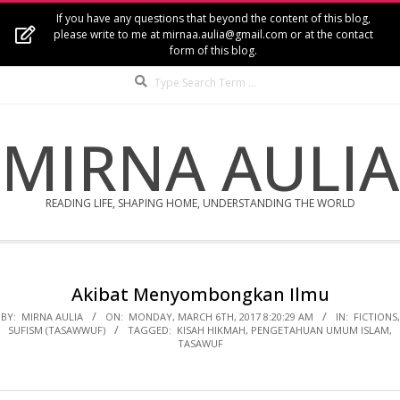
Skip
If you have any questions that beyond the content of this blog,
to
please write to me at mirnaa.aulia@gmail.com or at the contact
form of this blog.
content
Search
MIRNA AULIA
READING LIFE, SHAPING HOME, UNDERSTANDING THE WORLD
Secondary
Navigation
Akibat Menyombongkan Ilmu
Menu
BY:
MIRNA AULIA
ON:
MONDAY, MARCH 6TH, 2017 8:20:29 AM
IN:
FICTIONS
,
SUFISM (TASAWWUF)
TAGGED:
KISAH HIKMAH
,
PENGETAHUAN UMUM ISLAM
,
TASAWUF