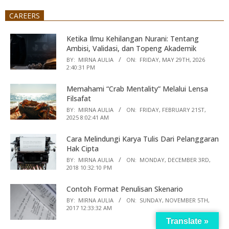
CAREERS
Ketika Ilmu Kehilangan Nurani: Tentang
Ambisi, Validasi, dan Topeng Akademik
BY:
MIRNA AULIA
ON:
FRIDAY, MAY 29TH, 2026
2:40:31 PM
Memahami “Crab Mentality” Melalui Lensa
Filsafat
BY:
MIRNA AULIA
ON:
FRIDAY, FEBRUARY 21ST,
2025 8:02:41 AM
Cara Melindungi Karya Tulis Dari Pelanggaran
Hak Cipta
BY:
MIRNA AULIA
ON:
MONDAY, DECEMBER 3RD,
2018 10:32:10 PM
Contoh Format Penulisan Skenario
BY:
MIRNA AULIA
ON:
SUNDAY, NOVEMBER 5TH,
2017 12:33:32 AM
Translate »