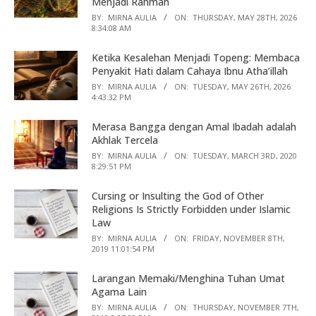
Menjadi Rahmah
BY:
MIRNA AULIA
ON:
THURSDAY, MAY 28TH, 2026
8:34:08 AM
Ketika Kesalehan Menjadi Topeng: Membaca
Penyakit Hati dalam Cahaya Ibnu Atha’illah
BY:
MIRNA AULIA
ON:
TUESDAY, MAY 26TH, 2026
4:43:32 PM
Merasa Bangga dengan Amal Ibadah adalah
Akhlak Tercela
BY:
MIRNA AULIA
ON:
TUESDAY, MARCH 3RD, 2020
8:29:51 PM
Cursing or Insulting the God of Other
Religions Is Strictly Forbidden under Islamic
Law
BY:
MIRNA AULIA
ON:
FRIDAY, NOVEMBER 8TH,
2019 11:01:54 PM
Larangan Memaki/Menghina Tuhan Umat
Agama Lain
BY:
MIRNA AULIA
ON:
THURSDAY, NOVEMBER 7TH,