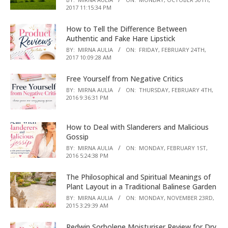
2017 11:15:34 PM
How to Tell the Difference Between
Authentic and Fake Hare Lipstick
BY:
MIRNA AULIA
ON:
FRIDAY, FEBRUARY 24TH,
2017 10:09:28 AM
Free Yourself from Negative Critics
BY:
MIRNA AULIA
ON:
THURSDAY, FEBRUARY 4TH,
2016 9:36:31 PM
How to Deal with Slanderers and Malicious
Gossip
BY:
MIRNA AULIA
ON:
MONDAY, FEBRUARY 1ST,
2016 5:24:38 PM
The Philosophical and Spiritual Meanings of
Plant Layout in a Traditional Balinese Garden
BY:
MIRNA AULIA
ON:
MONDAY, NOVEMBER 23RD,
2015 3:29:39 AM
Redwin Sorbolene Moisturiser Review for Dry