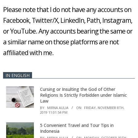
Please note that I do not have any accounts on
Facebook, Twitter/X, LinkedIn, Path, Instagram,
or YouTube. Any accounts bearing the same or
a similar name on those platforms are not
affiliated with me.
IN ENGLISH
Cursing or Insulting the God of Other
Religions Is Strictly Forbidden under Islamic
Law
BY:
MIRNA AULIA
ON:
FRIDAY, NOVEMBER 8TH,
2019 11:01:54 PM
5 Convenient Travel and Tour Tips in
Indonesia
BY:
MIRNA AULIA
ON:
MONDAY, OCTOBER 30TH,