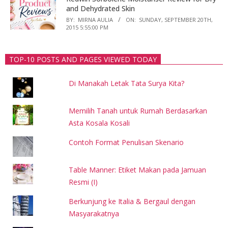
and Dehydrated Skin
BY:
MIRNA AULIA
ON:
SUNDAY, SEPTEMBER 20TH,
2015 5:55:00 PM
TOP-10 POSTS AND PAGES VIEWED TODAY
Di Manakah Letak Tata Surya Kita?
Memilih Tanah untuk Rumah Berdasarkan
Asta Kosala Kosali
Contoh Format Penulisan Skenario
Table Manner: Etiket Makan pada Jamuan
Resmi (I)
Berkunjung ke Italia & Bergaul dengan
Masyarakatnya