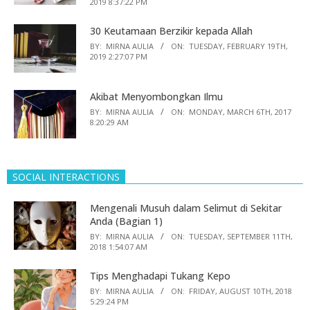
2019 8:37:22 PM
30 Keutamaan Berzikir kepada Allah
BY:
MIRNA AULIA
ON:
TUESDAY, FEBRUARY 19TH,
2019 2:27:07 PM
Akibat Menyombongkan Ilmu
BY:
MIRNA AULIA
ON:
MONDAY, MARCH 6TH, 2017
8:20:29 AM
SOCIAL INTERACTIONS
Mengenali Musuh dalam Selimut di Sekitar
Anda (Bagian 1)
BY:
MIRNA AULIA
ON:
TUESDAY, SEPTEMBER 11TH,
2018 1:54:07 AM
Tips Menghadapi Tukang Kepo
BY:
MIRNA AULIA
ON:
FRIDAY, AUGUST 10TH, 2018
5:29:24 PM