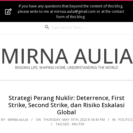
Skip
If you have any questions that beyond the content of this blog,
to
please write to me at mirnaa.aulia@gmail.com or at the contact
form of this blog.
content
Search
MIRNA AULIA
READING LIFE, SHAPING HOME, UNDERSTANDING THE WORLD
Secondary
Navigation
Strategi Perang Nuklir: Deterrence, First
Menu
Strike, Second Strike, dan Risiko Eskalasi
Global
BY:
MIRNA AULIA
ON:
THURSDAY, MAY 19TH, 2022 8:18:43 PM
IN:
POLITICS
TAGGED:
MILITER