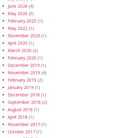
June 2026
(4)
May 2026
(5)
February 2025
(1)
May 2022
(1)
November 2020
(1)
April 2020
(1)
March 2020
(2)
February 2020
(1)
December 2019
(1)
November 2019
(4)
February 2019
(2)
January 2019
(1)
December 2018
(1)
September 2018
(2)
August 2018
(1)
April 2018
(1)
November 2017
(1)
October 2017
(1)