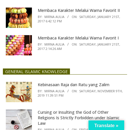
Membaca Karakter Melalui Warna Favorit II
BY:
MIRNA AULIA
ON:
SATURDAY, JANUARY 21ST,
2017 6:42:12 PM
Membaca Karakter Melalui Warna Favorit I
BY:
MIRNA AULIA
ON:
SATURDAY, JANUARY 21ST,
2017 2:14:26 AM
GENERAL ISLAMIC KNOWLEDGE
Kebinasaan Raja dan Ratu yang Zalim
BY:
MIRNA AULIA
ON:
SATURDAY, NOVEMBER 9TH,
2019 11:39:51 PM
Cursing or Insulting the God of Other
Religions Is Strictly Forbidden under Islamic
Law
Translate »
BY:
MIRNA AULIA
ON:
FRIDAY, NOVEMBER 8TH,