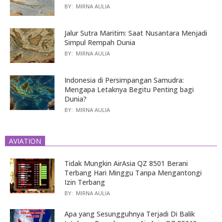
BY:
MIRNA AULIA
Jalur Sutra Maritim: Saat Nusantara Menjadi
Simpul Rempah Dunia
BY:
MIRNA AULIA
Indonesia di Persimpangan Samudra:
Mengapa Letaknya Begitu Penting bagi
Dunia?
BY:
MIRNA AULIA
AVIATION
Tidak Mungkin AirAsia QZ 8501 Berani
Terbang Hari Minggu Tanpa Mengantongi
Izin Terbang
BY:
MIRNA AULIA
Apa yang Sesungguhnya Terjadi Di Balik