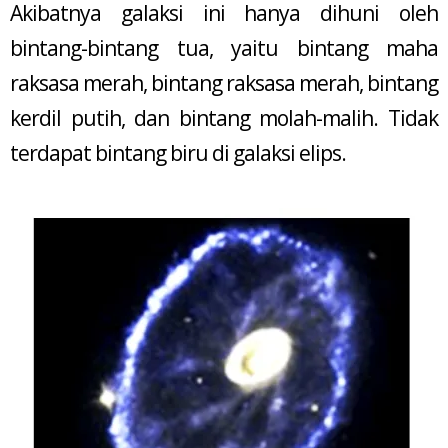
Akibatnya galaksi ini hanya dihuni oleh
bintang-bintang tua, yaitu bintang maha
raksasa merah, bintang raksasa merah, bintang
kerdil putih, dan bintang molah-malih. Tidak
terdapat bintang biru di galaksi elips.