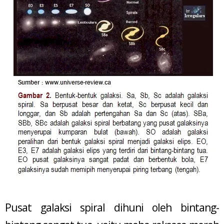
Pusat galaksi spiral dihuni oleh bintang-