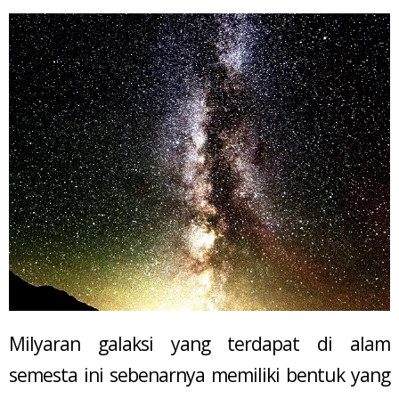
Milyaran galaksi yang terdapat di alam
semesta ini sebenarnya memiliki bentuk yang