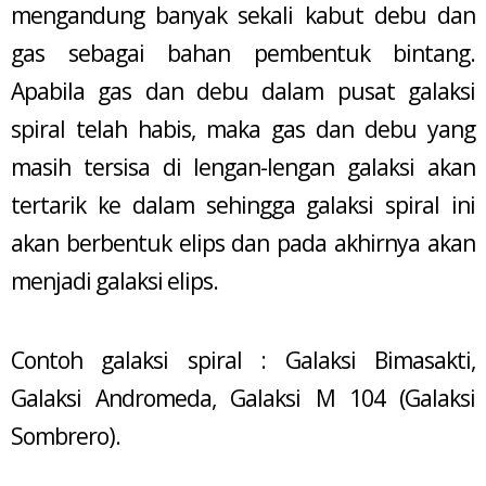
mengandung banyak sekali kabut debu dan
gas sebagai bahan pembentuk bintang.
Apabila gas dan debu dalam pusat galaksi
spiral telah habis, maka gas dan debu yang
masih tersisa di lengan-lengan galaksi akan
tertarik ke dalam sehingga galaksi spiral ini
akan berbentuk elips dan pada akhirnya akan
menjadi galaksi elips.
Contoh galaksi spiral : Galaksi Bimasakti,
Galaksi Andromeda, Galaksi M 104 (Galaksi
Sombrero).