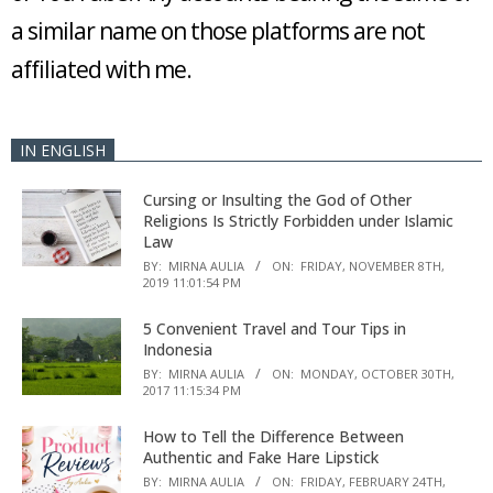
a similar name on those platforms are not
affiliated with me.
IN ENGLISH
Cursing or Insulting the God of Other
Religions Is Strictly Forbidden under Islamic
Law
BY:
MIRNA AULIA
ON:
FRIDAY, NOVEMBER 8TH,
2019 11:01:54 PM
5 Convenient Travel and Tour Tips in
Indonesia
BY:
MIRNA AULIA
ON:
MONDAY, OCTOBER 30TH,
2017 11:15:34 PM
How to Tell the Difference Between
Authentic and Fake Hare Lipstick
BY:
MIRNA AULIA
ON:
FRIDAY, FEBRUARY 24TH,