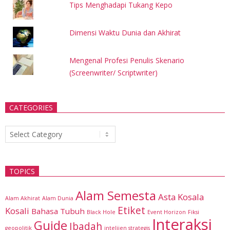
Tips Menghadapi Tukang Kepo
Dimensi Waktu Dunia dan Akhirat
Mengenal Profesi Penulis Skenario
(Screenwriter/ Scriptwriter)
CATEGORIES
Categories
TOPICS
Alam Semesta
Asta Kosala
Alam Akhirat
Alam Dunia
Etiket
Kosali
Bahasa Tubuh
Black Hole
Event Horizon
Fiksi
Interaksi
Guide
Ibadah
geopolitik
intelijen strategis