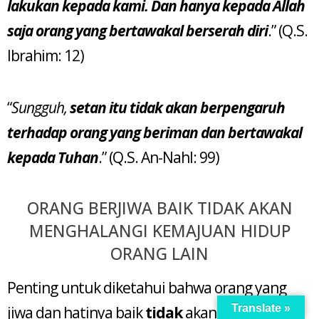
lakukan kepada kami. Dan hanya kepada Allah
saja orang yang bertawakal berserah diri
.” (Q.S.
Ibrahim: 12)
“
Sungguh,
setan itu tidak akan berpengaruh
terhadap orang yang beriman dan bertawakal
kepada Tuhan
.” (Q.S. An-Nahl: 99)
ORANG BERJIWA BAIK TIDAK AKAN
MENGHALANGI KEMAJUAN HIDUP
ORANG LAIN
Penting untuk diketahui bahwa orang yang
Translate »
jiwa dan hatinya baik
tidak
akan menghalang-