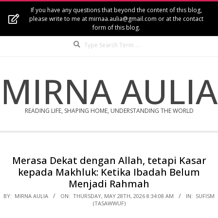
Skip
If you have any questions that beyond the content of this blog,
to
please write to me at mirnaa.aulia@gmail.com or at the contact
form of this blog.
content
Search
MIRNA AULIA
READING LIFE, SHAPING HOME, UNDERSTANDING THE WORLD
Secondary
Navigation
Merasa Dekat dengan Allah, tetapi Kasar
Menu
kepada Makhluk: Ketika Ibadah Belum
Menjadi Rahmah
BY:
MIRNA AULIA
ON:
THURSDAY, MAY 28TH, 2026 8:34:08 AM
IN:
SUFISM
(TASAWWUF)