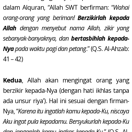
dalam Alquran, “Allah SWT berfirman: “
Wahai
orang-orang yang beriman!
Berzikirlah kepada
Allah
dengan menyebut nama Allah, zikir yang
sebanyak-banyaknya, dan
bertasbihlah kepada-
Nya
pada waktu pagi dan petang
.” (Q.S. Al-Ahzab:
41 – 42)
Kedua
, Allah akan mengingat orang yang
berzikir kepada-Nya (dengan hati ikhlas tanpa
ada unsur riya’). Hal ini sesuai dengan firman-
Nya, “
Karena itu ingatlah kamu kepada-Ku, niscaya
Aku ingat pula kepadamu. Bersyukurlah kepada-Ku
dan janganlah kamu ingkar kepada-Ku
.” (Q.S. Al-