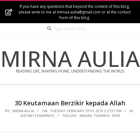
Skip
If you have any questions that beyond the content of this blog,
to
please write to me at mirnaa.aulia@gmail.com or at the contact
form of this blog.
content
Search
MIRNA AULIA
READING LIFE, SHAPING HOME, UNDERSTANDING THE WORLD
Secondary
Navigation
30 Keutamaan Berzikir kepada Allah
Menu
BY:
MIRNA AULIA
ON:
TUESDAY, FEBRUARY 19TH, 2019 2:27:07 PM
IN:
SUFISM (TASAWWUF)
TAGGED:
IBADAH
,
TASAWUF
,
ZIKIR