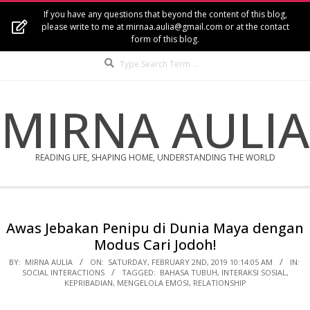
Skip
If you have any questions that beyond the content of this blog,
to
please write to me at mirnaa.aulia@gmail.com or at the contact
form of this blog.
content
Search
MIRNA AULIA
READING LIFE, SHAPING HOME, UNDERSTANDING THE WORLD
Secondary
Navigation
Awas Jebakan Penipu di Dunia Maya dengan
Menu
Modus Cari Jodoh!
BY:
MIRNA AULIA
ON:
SATURDAY, FEBRUARY 2ND, 2019 10:14:05 AM
IN:
SOCIAL INTERACTIONS
TAGGED:
BAHASA TUBUH
,
INTERAKSI SOSIAL
,
KEPRIBADIAN
,
MENGELOLA EMOSI
,
RELATIONSHIP