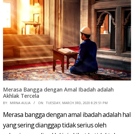
Merasa Bangga dengan Amal Ibadah adalah
Akhlak Tercela
2020-
BY:
MIRNA AULIA
ON:
TUESDAY, MARCH 3RD, 2020 8:29:51 PM
03-
Merasa bangga dengan amal ibadah adalah hal
03
yang sering dianggap tidak serius oleh