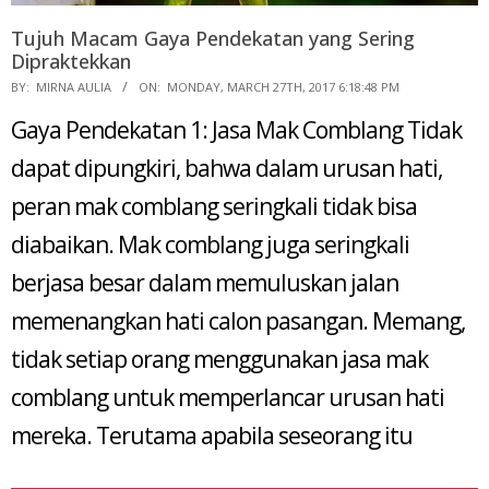
Tujuh Macam Gaya Pendekatan yang Sering
Dipraktekkan
2017-
BY:
MIRNA AULIA
ON:
MONDAY, MARCH 27TH, 2017 6:18:48 PM
03-
Gaya Pendekatan 1: Jasa Mak Comblang Tidak
27
dapat dipungkiri, bahwa dalam urusan hati,
peran mak comblang seringkali tidak bisa
diabaikan. Mak comblang juga seringkali
berjasa besar dalam memuluskan jalan
memenangkan hati calon pasangan. Memang,
tidak setiap orang menggunakan jasa mak
comblang untuk memperlancar urusan hati
mereka. Terutama apabila seseorang itu