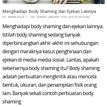
Menghadapi Body Shaming dan Ejekan Lainnya
2019-
BY:
MIRNA AULIA
ON:
SUNDAY, JANUARY 13TH, 2019 10:56:33 AM
01-
Menghadapi body shaming dan ejekan lainnya.
13
Istilah body shaming sedang banyak
diperbincangkan akhir-akhir ini sehubungan
dengan maraknya kasus penghinaan dan
ejekan di media-media sosial. Lantas, apakah
sebenarnya body shaming itu? Body shaming
adalah perbuatan mengkritik atau mencela
bentuk, ukuran, dan penampilan fisik orang
lain. Banyak sekali contoh perbuatan body
shaming