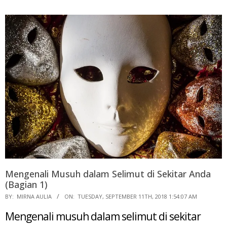
Mengenali Musuh dalam Selimut di Sekitar Anda
(Bagian 1)
2018-
BY:
MIRNA AULIA
ON:
TUESDAY, SEPTEMBER 11TH, 2018 1:54:07 AM
09-
Mengenali musuh dalam selimut di sekitar
11