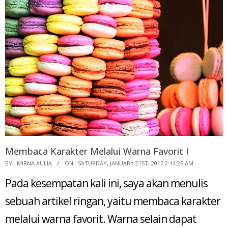
Membaca Karakter Melalui Warna Favorit I
2017-
BY:
MIRNA AULIA
ON:
SATURDAY, JANUARY 21ST, 2017 2:14:26 AM
01-
Pada kesempatan kali ini, saya akan menulis
21
sebuah artikel ringan, yaitu membaca karakter
melalui warna favorit. Warna selain dapat