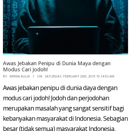
Awas Jebakan Penipu di Dunia Maya dengan
Modus Cari Jodoh!
2019-
BY:
MIRNA AULIA
ON:
SATURDAY, FEBRUARY 2ND, 2019 10:14:05 AM
02-
Awas jebakan penipu di dunia daya dengan
02
modus cari jodoh! Jodoh dan perjodohan
merupakan masalah yang sangat sensitif bagi
kebanyakan masyarakat di Indonesia. Sebagian
besar (tidak semua) masyarakat Indonesia,