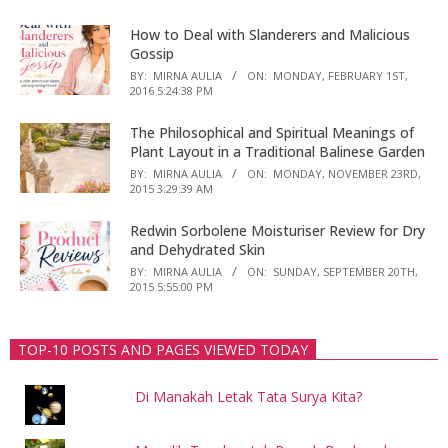
How to Deal with Slanderers and Malicious
Gossip
BY:
MIRNA AULIA
ON:
MONDAY, FEBRUARY 1ST,
2016 5:24:38 PM
The Philosophical and Spiritual Meanings of
Plant Layout in a Traditional Balinese Garden
BY:
MIRNA AULIA
ON:
MONDAY, NOVEMBER 23RD,
2015 3:29:39 AM
Redwin Sorbolene Moisturiser Review for Dry
and Dehydrated Skin
BY:
MIRNA AULIA
ON:
SUNDAY, SEPTEMBER 20TH,
2015 5:55:00 PM
TOP-10 POSTS AND PAGES VIEWED TODAY
Di Manakah Letak Tata Surya Kita?