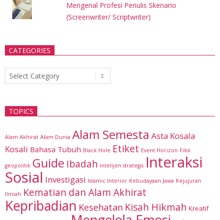
Mengenal Profesi Penulis Skenario
(Screenwriter/ Scriptwriter)
CATEGORIES
Categories
TOPICS
Alam Semesta
Asta Kosala
Alam Akhirat
Alam Dunia
Etiket
Kosali
Bahasa Tubuh
Black Hole
Event Horizon
Fiksi
Interaksi
Guide
Ibadah
geopolitik
intelijen strategis
Sosial
Investigasi
Islamic Interior
Kebudayaan Jawa
Kejujuran
Kematian dan Alam Akhirat
Ilmiah
Kepribadian
Kisah Hikmah
Kesehatan
Kreatif
Mengelola Emosi