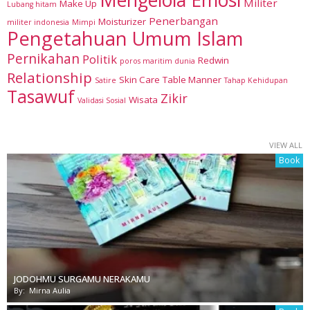
Militer
Make Up
Lubang hitam
Penerbangan
Moisturizer
militer indonesia
Mimpi
Pengetahuan Umum Islam
Pernikahan
Politik
Redwin
poros maritim dunia
Relationship
Skin Care
Table Manner
Satire
Tahap Kehidupan
Tasawuf
Zikir
Wisata
Validasi Sosial
VIEW ALL
Book
JODOHMU SURGAMU NERAKAMU
By:
Mirna Aulia