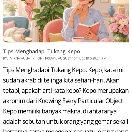
Tips Menghadapi Tukang Kepo
2018-
BY:
MIRNA AULIA
ON:
FRIDAY, AUGUST 10TH, 2018 5:29:24 PM
08-
Tips Menghadapi Tukang Kepo. Kepo, kata ini
10
sudah akrab di telinga kita sehari-hari. Akan
tetapi, apakah arti kata kepo? Kepo merupakan
akronim dari Knowing Every Particular Object.
Kepo memiliki banyak makna, di antaranya
adalah sebutan untuk orang yang gemar sekali
bertanya-tanya mengenai sesuatu, orang yang