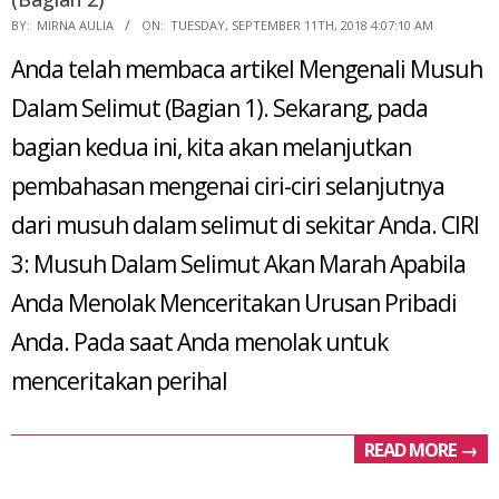
2018-
BY:
MIRNA AULIA
ON:
TUESDAY, SEPTEMBER 11TH, 2018 4:07:10 AM
09-
Anda telah membaca artikel Mengenali Musuh
11
Dalam Selimut (Bagian 1). Sekarang, pada
bagian kedua ini, kita akan melanjutkan
pembahasan mengenai ciri-ciri selanjutnya
dari musuh dalam selimut di sekitar Anda. CIRI
3: Musuh Dalam Selimut Akan Marah Apabila
Anda Menolak Menceritakan Urusan Pribadi
Anda. Pada saat Anda menolak untuk
menceritakan perihal
READ MORE →