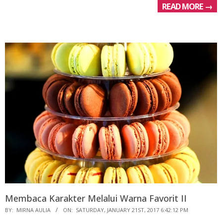
READ MORE →
Membaca Karakter Melalui Warna Favorit II
2017-
BY:
MIRNA AULIA
ON:
SATURDAY, JANUARY 21ST, 2017 6:42:12 PM
01-