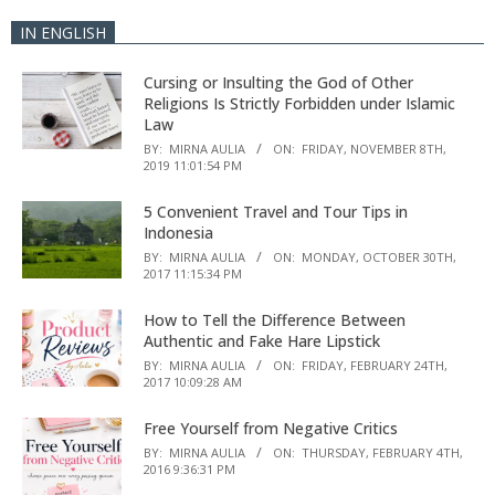
IN ENGLISH
Cursing or Insulting the God of Other
Religions Is Strictly Forbidden under Islamic
Law
BY:
MIRNA AULIA
ON:
FRIDAY, NOVEMBER 8TH,
2019 11:01:54 PM
5 Convenient Travel and Tour Tips in
Indonesia
BY:
MIRNA AULIA
ON:
MONDAY, OCTOBER 30TH,
2017 11:15:34 PM
How to Tell the Difference Between
Authentic and Fake Hare Lipstick
BY:
MIRNA AULIA
ON:
FRIDAY, FEBRUARY 24TH,
2017 10:09:28 AM
Free Yourself from Negative Critics
BY:
MIRNA AULIA
ON:
THURSDAY, FEBRUARY 4TH,
2016 9:36:31 PM