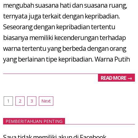
mengubah suasana hati dan suasana ruang,
ternyata juga terkait dengan kepribadian.
Seseorang dengan kepribadian tertentu
biasanya memiliki kecenderungan terhadap
warna tertentu yang berbeda dengan orang
yang berlainan tipe kepribadian. Warna Putih
READ MORE →
Posts
1
2
3
Next
pagination
PEMBERITAHUAN PENTING
Saya tidak memiliki akun di Facebook,