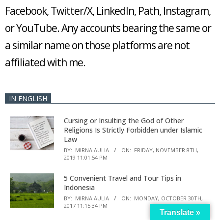
Facebook, Twitter/X, LinkedIn, Path, Instagram,
or YouTube. Any accounts bearing the same or
a similar name on those platforms are not
affiliated with me.
IN ENGLISH
Cursing or Insulting the God of Other
Religions Is Strictly Forbidden under Islamic
Law
BY:
MIRNA AULIA
ON:
FRIDAY, NOVEMBER 8TH,
2019 11:01:54 PM
5 Convenient Travel and Tour Tips in
Indonesia
BY:
MIRNA AULIA
ON:
MONDAY, OCTOBER 30TH,
2017 11:15:34 PM
Translate »