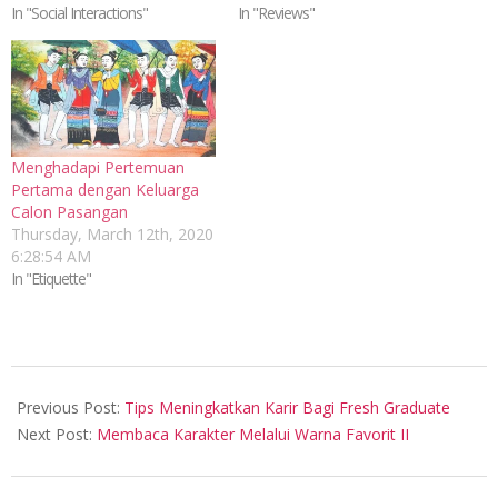
In "Social Interactions"
In "Reviews"
Menghadapi Pertemuan
Pertama dengan Keluarga
Calon Pasangan
Thursday, March 12th, 2020
6:28:54 AM
In "Etiquette"
2017-
01-
Previous Post:
Tips Meningkatkan Karir Bagi Fresh Graduate
21
Next Post:
Membaca Karakter Melalui Warna Favorit II