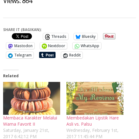
Views: 864
SHARE IT (BAGIKAN):
Threads
Bluesky
Mastodon
Nextdoor
WhatsApp
Telegram
Reddit
Related
Membaca Karakter Melalui
Membedakan Lipstik Hare
Warna Favorit II
Asli vs. Palsu
Saturday, January 21st,
Wednesday, February 1st,
2017 6:42:12 PM
2017 11:45:44 PM