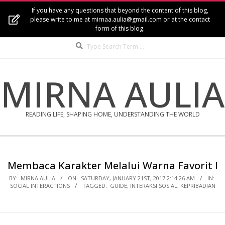
Skip
If you have any questions that beyond the content of this blog,
to
please write to me at mirnaa.aulia@gmail.com or at the contact
form of this blog.
content
Search
MIRNA AULIA
READING LIFE, SHAPING HOME, UNDERSTANDING THE WORLD
Secondary
Navigation
Membaca Karakter Melalui Warna Favorit I
Menu
BY:
MIRNA AULIA
ON:
SATURDAY, JANUARY 21ST, 2017 2:14:26 AM
IN:
SOCIAL INTERACTIONS
TAGGED:
GUIDE
,
INTERAKSI SOSIAL
,
KEPRIBADIAN