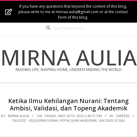
Skip
If you have any questions that beyond the content of this blog,
to
please write to me at mirnaa.aulia@gmail.com or at the contact
form of this blog.
content
Search
MIRNA AULIA
READING LIFE, SHAPING HOME, UNDERSTANDING THE WORLD
Secondary
Navigation
Ketika Ilmu Kehilangan Nurani: Tentang
Menu
Ambisi, Validasi, dan Topeng Akademik
BY:
MIRNA AULIA
ON:
FRIDAY, MAY 29TH, 2026 2:40:31 PM
IN:
CAREERS
TAGGED:
KEJUJURAN ILMIAH
,
KEPALSUAN AKADEMIK
,
VALIDASI SOSIAL