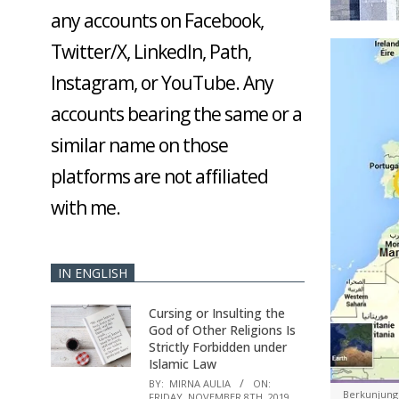
any accounts on Facebook,
Twitter/X, LinkedIn, Path,
Instagram, or YouTube. Any
accounts bearing the same or a
similar name on those
platforms are not affiliated
with me.
IN ENGLISH
Cursing or Insulting the
God of Other Religions Is
Strictly Forbidden under
Islamic Law
BY:
MIRNA AULIA
ON:
Berkunjung
FRIDAY, NOVEMBER 8TH, 2019