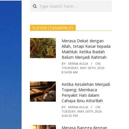
Search
SUFISM (TASAWWUF)
Merasa Dekat dengan
Allah, tetapi Kasar kepada
Makhluk: Ketika Ibadah
Belum Menjadi Rahmah
BY:
MIRNA AULIA
ON:
THURSDAY, MAY 28TH, 2026
8:34:08 AM
Ketika Kesalehan Menjadi
Topeng: Membaca
Penyakit Hati dalam
Cahaya Ibnu Atha’illah
BY:
MIRNA AULIA
ON:
TUESDAY, MAY 26TH, 2026
4:43:32 PM
Merasa Bangga dengan