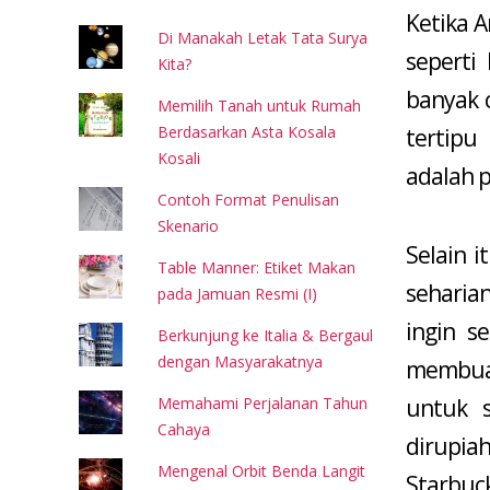
Ketika A
Di Manakah Letak Tata Surya
seperti
Kita?
banyak 
Memilih Tanah untuk Rumah
Berdasarkan Asta Kosala
tertip
Kosali
adalah 
Contoh Format Penulisan
Skenario
Selain i
Table Manner: Etiket Makan
seharia
pada Jamuan Resmi (I)
ingin s
Berkunjung ke Italia & Bergaul
dengan Masyarakatnya
membuan
Memahami Perjalanan Tahun
untuk s
Cahaya
dirupia
Mengenal Orbit Benda Langit
Starbuc