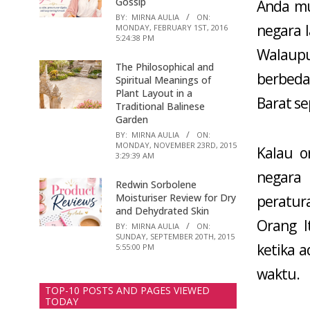
Gossip
Anda mu
BY:
MIRNA AULIA
ON:
negara l
MONDAY, FEBRUARY 1ST, 2016
5:24:38 PM
Walaupu
The Philosophical and
berbeda
Spiritual Meanings of
Plant Layout in a
Barat se
Traditional Balinese
Garden
BY:
MIRNA AULIA
ON:
MONDAY, NOVEMBER 23RD, 2015
Kalau o
3:29:39 AM
negara 
Redwin Sorbolene
Moisturiser Review for Dry
peratura
and Dehydrated Skin
Orang I
BY:
MIRNA AULIA
ON:
SUNDAY, SEPTEMBER 20TH, 2015
ketika a
5:55:00 PM
waktu.
TOP-10 POSTS AND PAGES VIEWED
TODAY