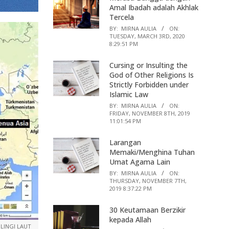
Amal Ibadah adalah Akhlak
Tercela
BY:
MIRNA AULIA
ON:
TUESDAY, MARCH 3RD, 2020
8:29:51 PM
Cursing or Insulting the
God of Other Religions Is
Strictly Forbidden under
Islamic Law
BY:
MIRNA AULIA
ON:
FRIDAY, NOVEMBER 8TH, 2019
11:01:54 PM
Larangan
Memaki/Menghina Tuhan
Umat Agama Lain
BY:
MIRNA AULIA
ON:
THURSDAY, NOVEMBER 7TH,
2019 8:37:22 PM
30 Keutamaan Berzikir
kepada Allah
ILINGI LAUT