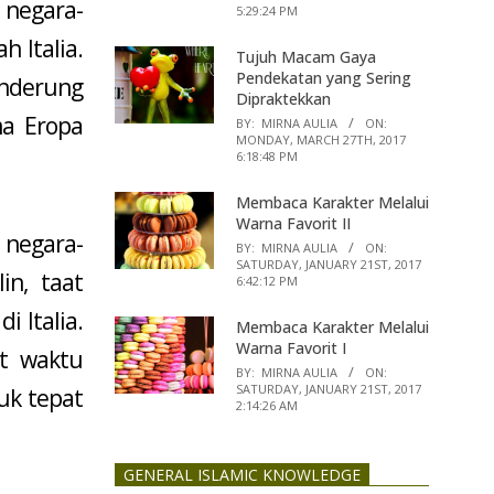
 negara-
5:29:24 PM
h Italia.
Tujuh Macam Gaya
Pendekatan yang Sering
enderung
Dipraktekkan
ma Eropa
BY:
MIRNA AULIA
ON:
MONDAY, MARCH 27TH, 2017
6:18:48 PM
Membaca Karakter Melalui
Warna Favorit II
 negara-
BY:
MIRNA AULIA
ON:
SATURDAY, JANUARY 21ST, 2017
in, taat
6:42:12 PM
i Italia.
Membaca Karakter Melalui
Warna Favorit I
at waktu
BY:
MIRNA AULIA
ON:
SATURDAY, JANUARY 21ST, 2017
uk tepat
2:14:26 AM
GENERAL ISLAMIC KNOWLEDGE