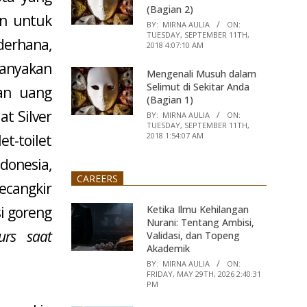
(Bagian 2)
an untuk
BY:
MIRNA AULIA
ON:
TUESDAY, SEPTEMBER 11TH,
erhana,
2018 4:07:10 AM
banyakan
Mengenali Musuh dalam
Selimut di Sekitar Anda
gan uang
(Bagian 1)
t Silver
BY:
MIRNA AULIA
ON:
TUESDAY, SEPTEMBER 11TH,
2018 1:54:07 AM
t-toilet
donesia,
CAREERS
ecangkir
Ketika Ilmu Kehilangan
si goreng
Nurani: Tentang Ambisi,
urs saat
Validasi, dan Topeng
Akademik
BY:
MIRNA AULIA
ON:
FRIDAY, MAY 29TH, 2026 2:40:31
PM