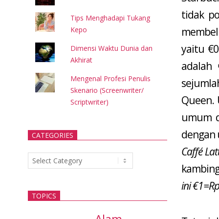
tidak p
Tips Menghadapi Tukang
Kepo
membel
yaitu €
Dimensi Waktu Dunia dan
Akhirat
adalah 
Mengenal Profesi Penulis
sejumlah
Skenario (Screenwriter/
Queen. U
Scriptwriter)
umum di
dengan 
CATEGORIES
Caffé Lat
Categories
kambing
ini €1=R
TOPICS
Alam