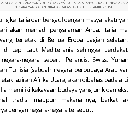
A. NEGARA-NEGARA YANG DILINGKARI, YAITU ITALIA, SPANYOL, DAN TUNISIA ADAL
NEGARA YANG AKAN DIBAHAS DALAM ARTIKEL BERSAMBUNG INI.
ung ke Italia dan bergaul dengan masyarakatnya
ari akan menjadi pengalaman Anda. Italia m
yang terletak di Benua Eropa bagian selatan
a di tepi Laut Mediterania sehingga berdeka
negara-negara seperti Perancis, Swiss, Yunani
dan Tunisia (sebuah negara berbudaya Arab ya
letak jazirah Afrika Utara, akan dibahas pada artik
lia memiliki kekayaan budaya yang unik dan eksot
hal tradisi maupun makanannya, berkat aku
ya dengan negara-negara tersebut.