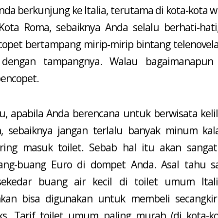
nda berkunjung ke Italia, terutama di kota-kota 
 Kota Roma, sebaiknya Anda selalu berhati-hati
copet bertampang mirip-mirip bintang telenovela
u dengan tampangnya. Walau bagaimanapun
pencopet.
tu, apabila Anda berencana untuk berwisata kelil
n, sebaiknya jangan terlalu banyak minum kal
ering masuk toilet. Sebab hal itu akan sanga
g-buang Euro di dompet Anda. Asal tahu saj
ekedar buang air kecil di toilet umum Ital
hkan bisa digunakan untuk membeli secangkir
ks. Tarif toilet umum paling murah (di kota-k