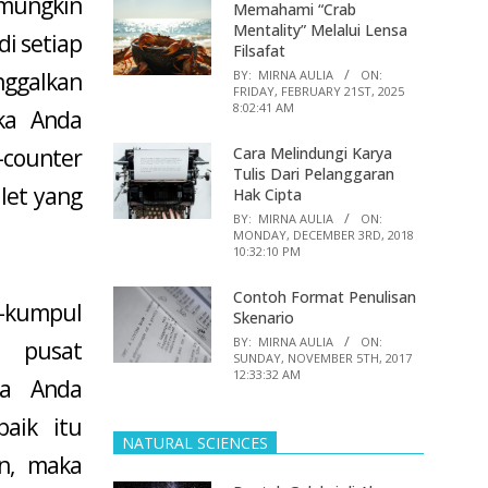
(mungkin
Memahami “Crab
Mentality” Melalui Lensa
di setiap
Filsafat
nggalkan
BY:
MIRNA AULIA
ON:
FRIDAY, FEBRUARY 21ST, 2025
8:02:41 AM
ka Anda
-counter
Cara Melindungi Karya
Tulis Dari Pelanggaran
let yang
Hak Cipta
BY:
MIRNA AULIA
ON:
MONDAY, DECEMBER 3RD, 2018
10:32:10 PM
Contoh Format Penulisan
-kumpul
Skenario
BY:
MIRNA AULIA
ON:
h pusat
SUNDAY, NOVEMBER 5TH, 2017
12:33:32 AM
ka Anda
baik itu
NATURAL SCIENCES
n, maka