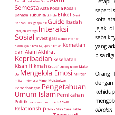
Tetapi,
Alam Akhirat
Alam Dunia
Semesta
Asta Kosala Kosali
seperti 
Etiket
Bahasa Tubuh
Black Hole
Event
kota at
Guide
Ibadah
Horizon
Fiksi
geopolitik
Interaksi
jejak 
intelijen strategis
Sosial
sebaikn
Investigasi
Islamic Interior
Kematian
yang ada
Kebudayaan Jawa
Kejujuran Ilmiah
dan Alam Akhirat
bisa dig
Kepribadian
Kesehatan
Kisah Hikmah
Kreatif
Make
Lubang hitam
Mengelola Emosi
Orang 
Militer
Up
Moisturizer
militer indonesia
Mimpi
dengan
Pengetahuan
Penerbangan
kehidu
Umum Islam
Pernikahan
mengob
Politik
Redwin
poros maritim dunia
Relationship
obrolan
Skin Care
Table
Satire