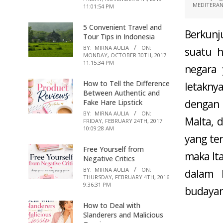
MEDITERANI
11:01:54 PM
5 Convenient Travel and
Berkunj
Tour Tips in Indonesia
BY:
MIRNA AULIA
ON:
suatu h
MONDAY, OCTOBER 30TH, 2017
11:15:34 PM
negara 
How to Tell the Difference
letakny
Between Authentic and
dengan 
Fake Hare Lipstick
BY:
MIRNA AULIA
ON:
Malta, 
FRIDAY, FEBRUARY 24TH, 2017
10:09:28 AM
yang ter
Free Yourself from
maka Ita
Negative Critics
BY:
MIRNA AULIA
ON:
dalam 
THURSDAY, FEBRUARY 4TH, 2016
9:36:31 PM
budayan
How to Deal with
Slanderers and Malicious