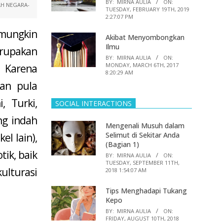
BY:
MIRNA AULIA
ON:
AH NEGARA-
TUESDAY, FEBRUARY 19TH, 2019
2:27:07 PM
 mungkin
Akibat Menyombongkan
Ilmu
erupakan
BY:
MIRNA AULIA
ON:
MONDAY, MARCH 6TH, 2017
. Karena
8:20:29 AM
tan pula
, Turki,
SOCIAL INTERACTIONS
ng indah
Mengenali Musuh dalam
Selimut di Sekitar Anda
el lain),
(Bagian 1)
ik, baik
BY:
MIRNA AULIA
ON:
TUESDAY, SEPTEMBER 11TH,
lturasi
2018 1:54:07 AM
Tips Menghadapi Tukang
Kepo
BY:
MIRNA AULIA
ON:
FRIDAY, AUGUST 10TH, 2018