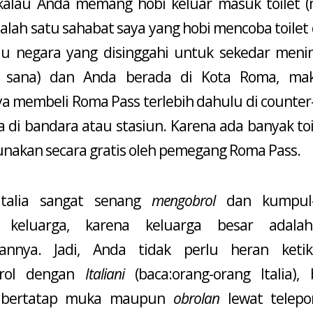
 kalau Anda memang hobi keluar masuk toilet 
salah satu sahabat saya yang hobi mencoba toilet 
au negara yang disinggahi untuk sekedar meni
di sana) dan Anda berada di Kota Roma, ma
ya membeli Roma Pass terlebih dahulu di counter
 di bandara atau stasiun. Karena ada banyak toi
unakan secara gratis oleh pemegang Roma Pass.
Italia sangat senang
mengobrol
dan kumpul
 keluarga, karena keluarga besar adala
pannya. Jadi, Anda tidak perlu heran keti
rol dengan
Italiani
(baca:orang-orang Italia), 
bertatap muka maupun
obrolan
lewat telepo