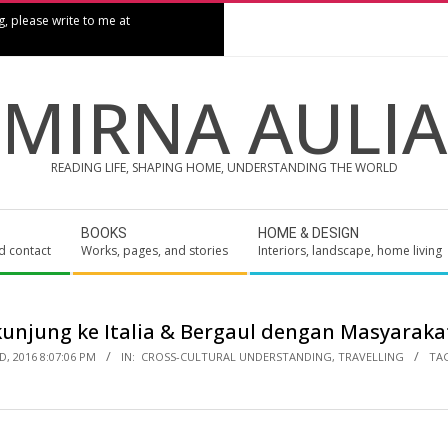
g, please write to me at
MIRNA AULIA
READING LIFE, SHAPING HOME, UNDERSTANDING THE WORLD
BOOKS
HOME & DESIGN
d contact
Works, pages, and stories
Interiors, landscape, home living
unjung ke Italia & Bergaul dengan Masyarak
, 2016 8:07:06 PM
IN:
CROSS-CULTURAL UNDERSTANDING
,
TRAVELLING
TA