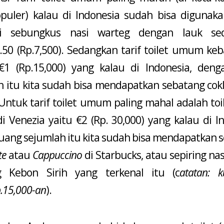
opuler) kalau di Indonesia sudah bisa digunak
i sebungkus nasi warteg dengan lauk sed
0.50 (Rp.7,500). Sedangkan tarif toilet umum ke
€1 (Rp.15,000) yang kalau di Indonesia, den
 itu kita sudah bisa mendapatkan sebatang cokla
ntuk tarif toilet umum paling mahal adalah toile
 Venezia yaitu €2 (Rp. 30,000) yang kalau di In
uang sejumlah itu kita sudah bisa mendapatkan s
te
atau
Cappuccino
di Starbucks, atau sepiring na
 Kebon Sirih yang terkenal itu (c
atatan: k
p.15,000-an
).