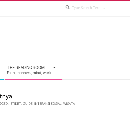
Search
THE READING ROOM
Faith, manners, mind, world
atnya
GGED:
ETIKET
,
GUIDE
,
INTERAKSI SOSIAL
,
WISATA