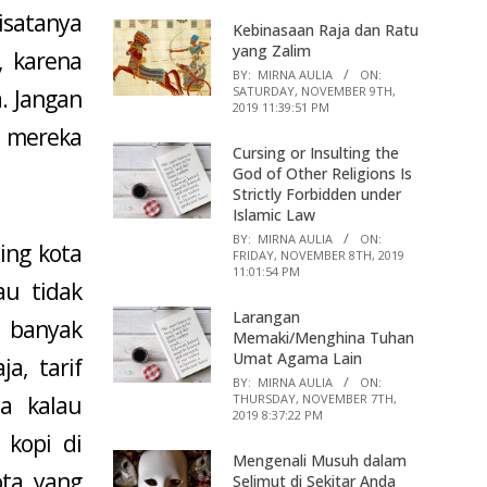
wisatanya
Kebinasaan Raja dan Ratu
yang Zalim
, karena
BY:
MIRNA AULIA
ON:
SATURDAY, NOVEMBER 9TH,
. Jangan
2019 11:39:51 PM
 mereka
Cursing or Insulting the
God of Other Religions Is
Strictly Forbidden under
Islamic Law
BY:
MIRNA AULIA
ON:
ing kota
FRIDAY, NOVEMBER 8TH, 2019
11:01:54 PM
au tidak
Larangan
t banyak
Memaki/Menghina Tuhan
Umat Agama Lain
a, tarif
BY:
MIRNA AULIA
ON:
THURSDAY, NOVEMBER 7TH,
ia kalau
2019 8:37:22 PM
 kopi di
Mengenali Musuh dalam
ota yang
Selimut di Sekitar Anda