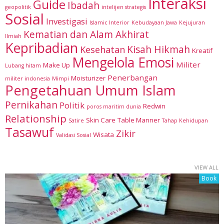
Interaksi
Guide
Ibadah
geopolitik
intelijen strategis
Sosial
Investigasi
Islamic Interior
Kebudayaan Jawa
Kejujuran
Kematian dan Alam Akhirat
Ilmiah
Kepribadian
Kisah Hikmah
Kesehatan
Kreatif
Mengelola Emosi
Militer
Make Up
Lubang hitam
Penerbangan
Moisturizer
militer indonesia
Mimpi
Pengetahuan Umum Islam
Pernikahan
Politik
Redwin
poros maritim dunia
Relationship
Skin Care
Table Manner
Satire
Tahap Kehidupan
Tasawuf
Zikir
Wisata
Validasi Sosial
VIEW ALL
Book