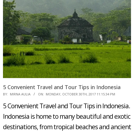
5 Convenient Travel and Tour Tips in Indonesia
2017-
BY:
MIRNA AULIA
ON:
MONDAY, OCTOBER 30TH, 2017 11:15:34 PM
10-
5 Convenient Travel and Tour Tips in Indonesia.
30
Indonesia is home to many beautiful and exotic
destinations, from tropical beaches and ancient