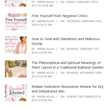
BY:
MIRNA AULIA
ON:
FRIDAY, FEBRUARY 24TH,
2017 10:09:28 AM
Free Yourself from Negative Critics
BY:
MIRNA AULIA
ON:
THURSDAY, FEBRUARY 4TH,
2016 9:36:31 PM
How to Deal with Slanderers and Malicious
Gossip
BY:
MIRNA AULIA
ON:
MONDAY, FEBRUARY 1ST,
2016 5:24:38 PM
The Philosophical and Spiritual Meanings of
Plant Layout in a Traditional Balinese Garden
BY:
MIRNA AULIA
ON:
MONDAY, NOVEMBER 23RD,
2015 3:29:39 AM
Redwin Sorbolene Moisturiser Review for Dry
and Dehydrated Skin
BY:
MIRNA AULIA
ON:
SUNDAY, SEPTEMBER 20TH,
2015 5:55:00 PM