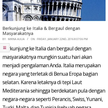
Berkunjung ke Italia & Bergaul dengan
Masyarakatnya
2016-
BY:
MIRNA AULIA
ON:
FRIDAY, JANUARY 22ND, 2016 8:07:06 PM
01-
Berkunjung ke Italia dan bergaul dengan
22
masyarakatnya mungkin suatu hari akan
menjadi pengalaman Anda. Italia merupakan
negara yang terletak di Benua Eropa bagian
selatan. Karena letaknya di tepi Laut
Mediterania sehingga berdekatan pula dengan
negara-negara seperti Perancis, Swiss, Yunani,
Turki, Malta, dan Tunisia (sebuah negara