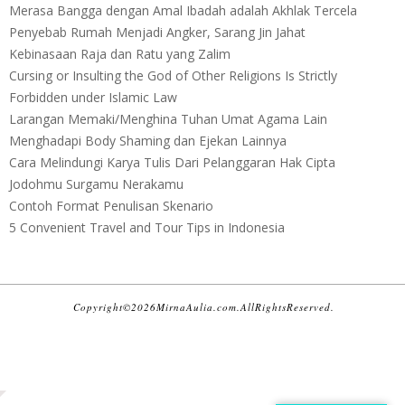
Merasa Bangga dengan Amal Ibadah adalah Akhlak Tercela
Penyebab Rumah Menjadi Angker, Sarang Jin Jahat
Kebinasaan Raja dan Ratu yang Zalim
Cursing or Insulting the God of Other Religions Is Strictly
Forbidden under Islamic Law
Larangan Memaki/Menghina Tuhan Umat Agama Lain
Menghadapi Body Shaming dan Ejekan Lainnya
Cara Melindungi Karya Tulis Dari Pelanggaran Hak Cipta
Jodohmu Surgamu Nerakamu
Contoh Format Penulisan Skenario
5 Convenient Travel and Tour Tips in Indonesia
C o p y r i g h t © 2 0 2 6 M i r n a A u l i a . c o m . A l l R i g h t s R e s e r v e d .