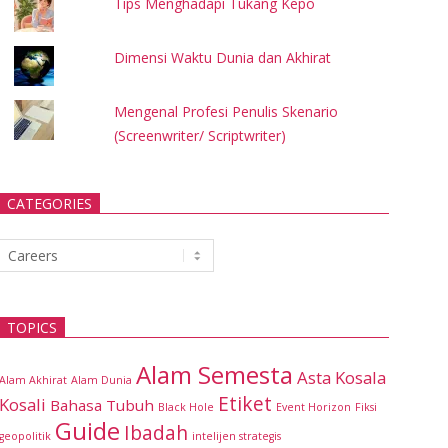
Tips Menghadapi Tukang Kepo
Dimensi Waktu Dunia dan Akhirat
Mengenal Profesi Penulis Skenario
(Screenwriter/ Scriptwriter)
CATEGORIES
Categories
TOPICS
Alam Semesta
Asta Kosala
Alam Akhirat
Alam Dunia
Etiket
Kosali
Bahasa Tubuh
Black Hole
Event Horizon
Fiksi
Guide
Ibadah
geopolitik
intelijen strategis