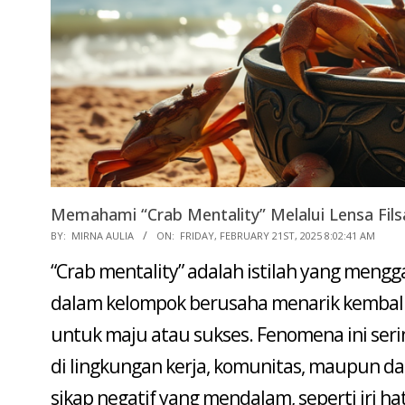
Memahami “Crab Mentality” Melalui Lensa Fils
2025-
BY:
MIRNA AULIA
ON:
FRIDAY, FEBRUARY 21ST, 2025 8:02:41 AM
02-
“Crab mentality” adalah istilah yang mengg
21
dalam kelompok berusaha menarik kembali
untuk maju atau sukses. Fenomena ini ser
di lingkungan kerja, komunitas, maupun
sikap negatif yang mendalam, seperti iri hat