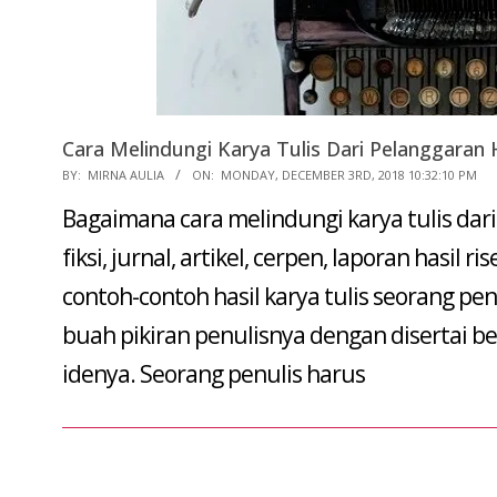
Cara Melindungi Karya Tulis Dari Pelanggaran 
2018-
BY:
MIRNA AULIA
ON:
MONDAY, DECEMBER 3RD, 2018 10:32:10 PM
12-
Bagaimana cara melindungi karya tulis dari 
03
fiksi, jurnal, artikel, cerpen, laporan hasil r
contoh-contoh hasil karya tulis seorang pe
buah pikiran penulisnya dengan disertai 
idenya. Seorang penulis harus