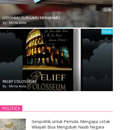
JODOHMU SURGAMU NERAKAMU
By:
Mirna Aulia
Book
RELIEF COLOSSEUM
By:
Mirna Aulia
POLITICS
Geopolitik untuk Pemula: Mengapa Letak
Wilayah Bisa Mengubah Nasib Negara