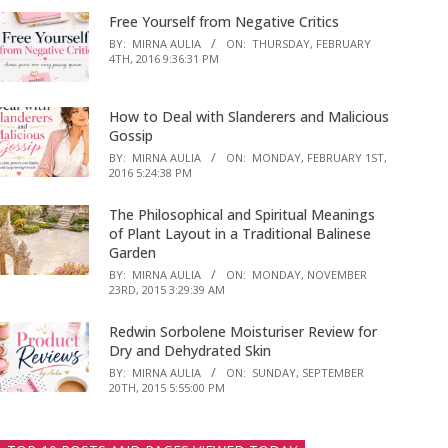
Free Yourself from Negative Critics
BY:
MIRNA AULIA
ON:
THURSDAY, FEBRUARY
4TH, 2016 9:36:31 PM
How to Deal with Slanderers and Malicious
Gossip
BY:
MIRNA AULIA
ON:
MONDAY, FEBRUARY 1ST,
2016 5:24:38 PM
The Philosophical and Spiritual Meanings
of Plant Layout in a Traditional Balinese
Garden
BY:
MIRNA AULIA
ON:
MONDAY, NOVEMBER
23RD, 2015 3:29:39 AM
Redwin Sorbolene Moisturiser Review for
Dry and Dehydrated Skin
BY:
MIRNA AULIA
ON:
SUNDAY, SEPTEMBER
20TH, 2015 5:55:00 PM