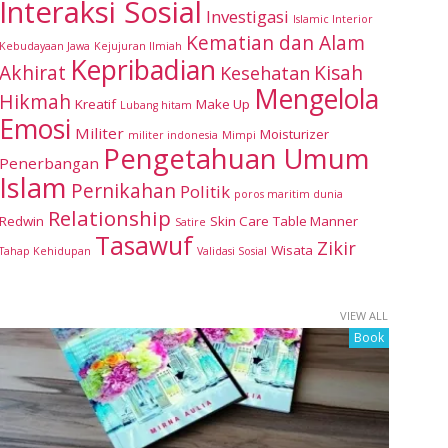
Interaksi Sosial
Investigasi
Islamic Interior
Kematian dan Alam
Kebudayaan Jawa
Kejujuran Ilmiah
Kepribadian
Akhirat
Kisah
Kesehatan
Mengelola
Hikmah
Kreatif
Make Up
Lubang hitam
Emosi
Militer
Moisturizer
militer indonesia
Mimpi
Pengetahuan Umum
Penerbangan
Islam
Pernikahan
Politik
poros maritim dunia
Relationship
Redwin
Skin Care
Table Manner
Satire
Tasawuf
Zikir
Wisata
Tahap Kehidupan
Validasi Sosial
VIEW ALL
Book