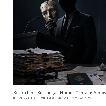
Ketika Ilmu Kehilangan Nurani: Tentang Ambis
2026-
BY:
MIRNA AULIA
ON:
FRIDAY, MAY 29TH, 2026 2:40:31 PM
05-