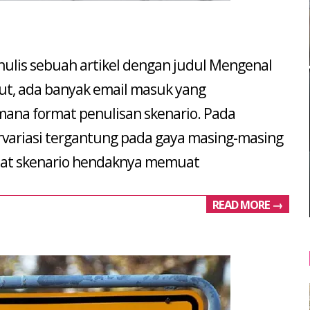
nulis sebuah artikel dengan judul Mengenal
ebut, ada banyak email masuk yang
na format penulisan skenario. Pada
ervariasi tergantung pada gaya masing-masing
rmat skenario hendaknya memuat
READ MORE →