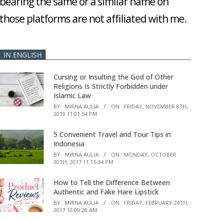
bearing the same or a similar name on
those platforms are not affiliated with me.
IN ENGLISH
Cursing or Insulting the God of Other
Religions Is Strictly Forbidden under
Islamic Law
BY:
MIRNA AULIA
ON:
FRIDAY, NOVEMBER 8TH,
2019 11:01:54 PM
5 Convenient Travel and Tour Tips in
Indonesia
BY:
MIRNA AULIA
ON:
MONDAY, OCTOBER
30TH, 2017 11:15:34 PM
How to Tell the Difference Between
Authentic and Fake Hare Lipstick
BY:
MIRNA AULIA
ON:
FRIDAY, FEBRUARY 24TH,
2017 10:09:28 AM