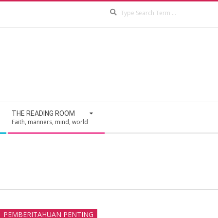
Search
THE READING ROOM
Faith, manners, mind, world
PEMBERITAHUAN PENTING