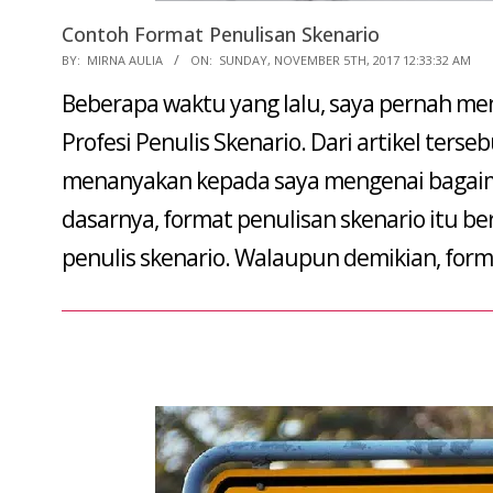
Contoh Format Penulisan Skenario
2017-
BY:
MIRNA AULIA
ON:
SUNDAY, NOVEMBER 5TH, 2017 12:33:32 AM
11-
Beberapa waktu yang lalu, saya pernah me
05
Profesi Penulis Skenario. Dari artikel ters
menanyakan kepada saya mengenai bagaima
dasarnya, format penulisan skenario itu b
penulis skenario. Walaupun demikian, fo