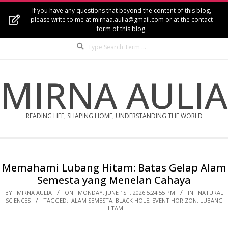
Skip
If you have any questions that beyond the content of this blog,
to
please write to me at mirnaa.aulia@gmail.com or at the contact
form of this blog.
content
Search
MIRNA AULIA
READING LIFE, SHAPING HOME, UNDERSTANDING THE WORLD
Secondary
Navigation
Memahami Lubang Hitam: Batas Gelap Alam
Menu
Semesta yang Menelan Cahaya
BY:
MIRNA AULIA
ON:
MONDAY, JUNE 1ST, 2026 5:24:55 PM
IN:
NATURAL
SCIENCES
TAGGED:
ALAM SEMESTA
,
BLACK HOLE
,
EVENT HORIZON
,
LUBANG
HITAM