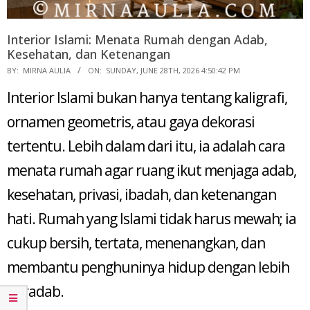
Interior Islami: Menata Rumah dengan Adab,
Kesehatan, dan Ketenangan
2026-
BY:
MIRNA AULIA
ON:
SUNDAY, JUNE 28TH, 2026 4:50:42 PM
06-
Interior Islami bukan hanya tentang kaligrafi,
28
ornamen geometris, atau gaya dekorasi
tertentu. Lebih dalam dari itu, ia adalah cara
menata rumah agar ruang ikut menjaga adab,
kesehatan, privasi, ibadah, dan ketenangan
hati. Rumah yang Islami tidak harus mewah; ia
cukup bersih, tertata, menenangkan, dan
membantu penghuninya hidup dengan lebih
beradab.