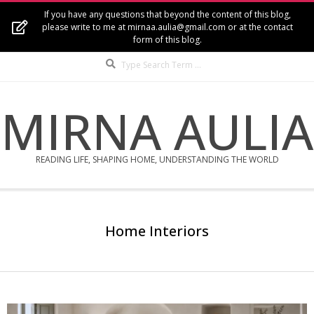
Skip
If you have any questions that beyond the content of this blog,
to
please write to me at mirnaa.aulia@gmail.com or at the contact
form of this blog.
content
Search
MIRNA AULIA
READING LIFE, SHAPING HOME, UNDERSTANDING THE WORLD
Secondary
Navigation
Home Interiors
Menu