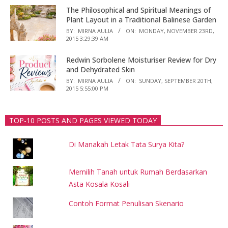
The Philosophical and Spiritual Meanings of
Plant Layout in a Traditional Balinese Garden
BY:
MIRNA AULIA
ON:
MONDAY, NOVEMBER 23RD,
2015 3:29:39 AM
Redwin Sorbolene Moisturiser Review for Dry
and Dehydrated Skin
BY:
MIRNA AULIA
ON:
SUNDAY, SEPTEMBER 20TH,
2015 5:55:00 PM
TOP-10 POSTS AND PAGES VIEWED TODAY
Di Manakah Letak Tata Surya Kita?
Memilih Tanah untuk Rumah Berdasarkan
Asta Kosala Kosali
Contoh Format Penulisan Skenario