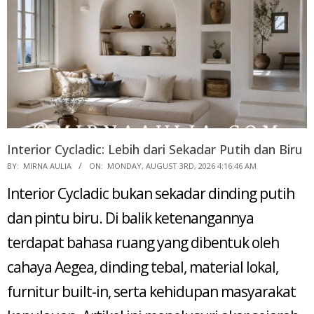
Interior Cycladic: Lebih dari Sekadar Putih dan Biru
2026-
BY:
MIRNA AULIA
ON:
MONDAY, AUGUST 3RD, 2026 4:16:46 AM
08-
Interior Cycladic bukan sekadar dinding putih
03
dan pintu biru. Di balik ketenangannya
terdapat bahasa ruang yang dibentuk oleh
cahaya Aegea, dinding tebal, material lokal,
furnitur built-in, serta kehidupan masyarakat