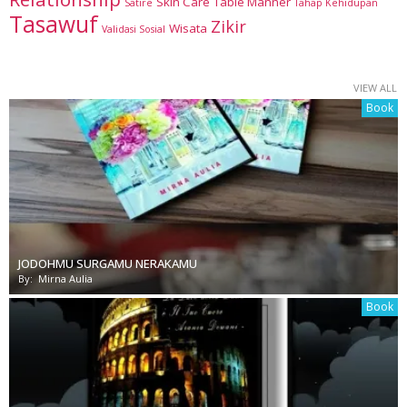
Skin Care
Table Manner
Satire
Tahap Kehidupan
Tasawuf
Zikir
Wisata
Validasi Sosial
VIEW ALL
Book
JODOHMU SURGAMU NERAKAMU
By:
Mirna Aulia
Book