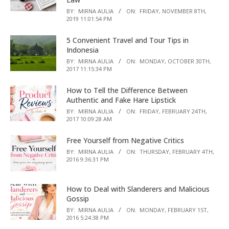
BY:
MIRNA AULIA
ON:
FRIDAY, NOVEMBER 8TH,
2019 11:01:54 PM
5 Convenient Travel and Tour Tips in
Indonesia
BY:
MIRNA AULIA
ON:
MONDAY, OCTOBER 30TH,
2017 11:15:34 PM
How to Tell the Difference Between
Authentic and Fake Hare Lipstick
BY:
MIRNA AULIA
ON:
FRIDAY, FEBRUARY 24TH,
2017 10:09:28 AM
Free Yourself from Negative Critics
BY:
MIRNA AULIA
ON:
THURSDAY, FEBRUARY 4TH,
2016 9:36:31 PM
How to Deal with Slanderers and Malicious
Gossip
BY:
MIRNA AULIA
ON:
MONDAY, FEBRUARY 1ST,
2016 5:24:38 PM