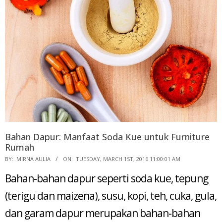
Bahan Dapur: Manfaat Soda Kue untuk Furniture
Rumah
2016-
BY:
MIRNA AULIA
ON:
TUESDAY, MARCH 1ST, 2016 11:00:01 AM
03-
Bahan-bahan dapur seperti soda kue, tepung
01
(terigu dan maizena), susu, kopi, teh, cuka, gula,
dan garam dapur merupakan bahan-bahan