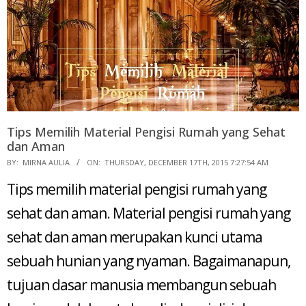
Tips Memilih Material Pengisi Rumah yang Sehat
dan Aman
2015-
BY:
MIRNA AULIA
ON:
THURSDAY, DECEMBER 17TH, 2015 7:27:54 AM
12-
Tips memilih material pengisi rumah yang
17
sehat dan aman. Material pengisi rumah yang
sehat dan aman merupakan kunci utama
sebuah hunian yang nyaman. Bagaimanapun,
tujuan dasar manusia membangun sebuah