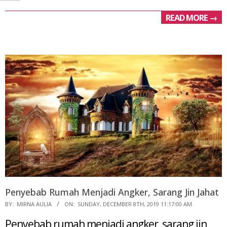
READ MORE →
Penyebab Rumah Menjadi Angker, Sarang Jin Jahat
2019-
BY:
MIRNA AULIA
ON:
SUNDAY, DECEMBER 8TH, 2019 11:17:00 AM
12-
Penyebab rumah menjadi angker, sarang jin