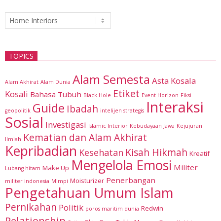
Categories
TOPICS
Alam Semesta
Asta Kosala
Alam Akhirat
Alam Dunia
Etiket
Kosali
Bahasa Tubuh
Black Hole
Event Horizon
Fiksi
Interaksi
Guide
Ibadah
geopolitik
intelijen strategis
Sosial
Investigasi
Islamic Interior
Kebudayaan Jawa
Kejujuran
Kematian dan Alam Akhirat
Ilmiah
Kepribadian
Kisah Hikmah
Kesehatan
Kreatif
Mengelola Emosi
Militer
Make Up
Lubang hitam
Penerbangan
Moisturizer
militer indonesia
Mimpi
Pengetahuan Umum Islam
Pernikahan
Politik
Redwin
poros maritim dunia
Relationship