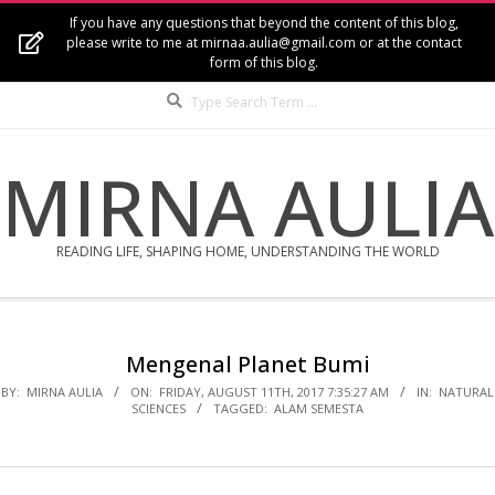
Skip
If you have any questions that beyond the content of this blog,
to
please write to me at mirnaa.aulia@gmail.com or at the contact
form of this blog.
content
Search
MIRNA AULIA
READING LIFE, SHAPING HOME, UNDERSTANDING THE WORLD
Secondary
Navigation
Mengenal Planet Bumi
Menu
BY:
MIRNA AULIA
ON:
FRIDAY, AUGUST 11TH, 2017 7:35:27 AM
IN:
NATURAL
SCIENCES
TAGGED:
ALAM SEMESTA