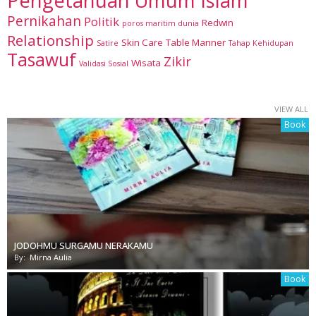
Pengetahuan Umum Islam
Pernikahan
Politik
Redwin
poros maritim dunia
Relationship
Skin Care
Table Manner
Satire
Tahap Kehidupan
Tasawuf
Zikir
Wisata
Validasi Sosial
VIEW ALL
Book
JODOHMU SURGAMU NERAKAMU
By:
Mirna Aulia
Book