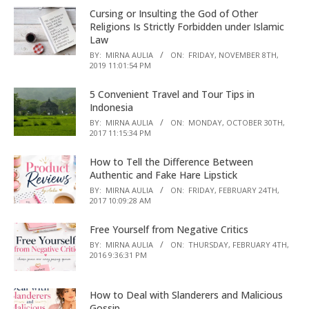
Cursing or Insulting the God of Other
Religions Is Strictly Forbidden under Islamic
Law
BY:
MIRNA AULIA
ON:
FRIDAY, NOVEMBER 8TH,
2019 11:01:54 PM
5 Convenient Travel and Tour Tips in
Indonesia
BY:
MIRNA AULIA
ON:
MONDAY, OCTOBER 30TH,
2017 11:15:34 PM
How to Tell the Difference Between
Authentic and Fake Hare Lipstick
BY:
MIRNA AULIA
ON:
FRIDAY, FEBRUARY 24TH,
2017 10:09:28 AM
Free Yourself from Negative Critics
BY:
MIRNA AULIA
ON:
THURSDAY, FEBRUARY 4TH,
2016 9:36:31 PM
How to Deal with Slanderers and Malicious
Gossip