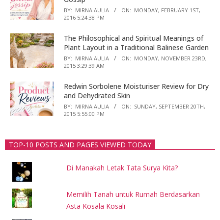
BY:
MIRNA AULIA
ON:
MONDAY, FEBRUARY 1ST,
2016 5:24:38 PM
The Philosophical and Spiritual Meanings of
Plant Layout in a Traditional Balinese Garden
BY:
MIRNA AULIA
ON:
MONDAY, NOVEMBER 23RD,
2015 3:29:39 AM
Redwin Sorbolene Moisturiser Review for Dry
and Dehydrated Skin
BY:
MIRNA AULIA
ON:
SUNDAY, SEPTEMBER 20TH,
2015 5:55:00 PM
TOP-10 POSTS AND PAGES VIEWED TODAY
Di Manakah Letak Tata Surya Kita?
Memilih Tanah untuk Rumah Berdasarkan
Asta Kosala Kosali