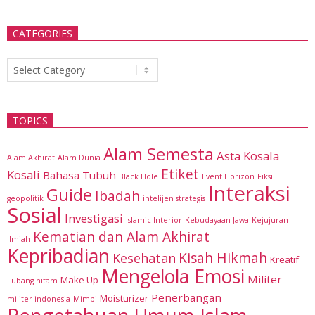
CATEGORIES
Categories
TOPICS
Alam Semesta
Asta Kosala
Alam Akhirat
Alam Dunia
Etiket
Kosali
Bahasa Tubuh
Black Hole
Event Horizon
Fiksi
Interaksi
Guide
Ibadah
geopolitik
intelijen strategis
Sosial
Investigasi
Islamic Interior
Kebudayaan Jawa
Kejujuran
Kematian dan Alam Akhirat
Ilmiah
Kepribadian
Kisah Hikmah
Kesehatan
Kreatif
Mengelola Emosi
Militer
Make Up
Lubang hitam
Penerbangan
Moisturizer
militer indonesia
Mimpi