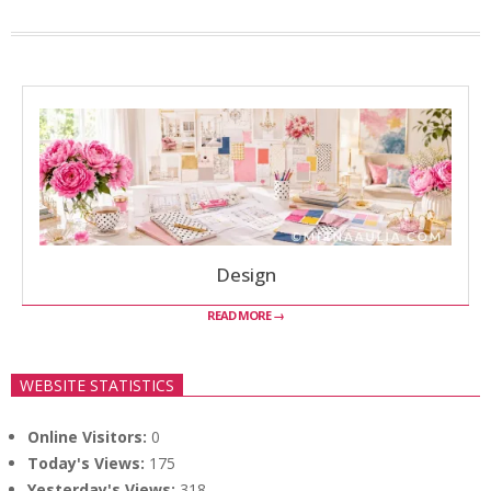
Design
READ MORE →
WEBSITE STATISTICS
Online Visitors:
0
Today's Views:
175
Yesterday's Views:
318