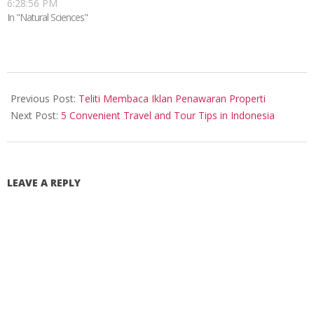
6:28:56 PM
In "Natural Sciences"
2017-
08-
Previous Post:
Teliti Membaca Iklan Penawaran Properti
11
Next Post:
5 Convenient Travel and Tour Tips in Indonesia
LEAVE A REPLY