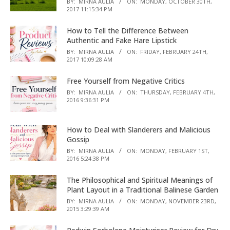
BY:
MIRNA AULIA
ON:
MONDAY, OCTOBER 30TH,
2017 11:15:34 PM
How to Tell the Difference Between
Authentic and Fake Hare Lipstick
BY:
MIRNA AULIA
ON:
FRIDAY, FEBRUARY 24TH,
2017 10:09:28 AM
Free Yourself from Negative Critics
BY:
MIRNA AULIA
ON:
THURSDAY, FEBRUARY 4TH,
2016 9:36:31 PM
How to Deal with Slanderers and Malicious
Gossip
BY:
MIRNA AULIA
ON:
MONDAY, FEBRUARY 1ST,
2016 5:24:38 PM
The Philosophical and Spiritual Meanings of
Plant Layout in a Traditional Balinese Garden
BY:
MIRNA AULIA
ON:
MONDAY, NOVEMBER 23RD,
2015 3:29:39 AM