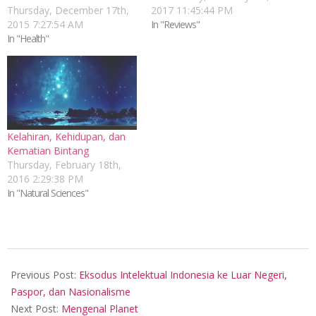
Thursday, December 17th,
2017 11:45:44 PM
2015 7:27:54 AM
In "Reviews"
In "Health"
Kelahiran, Kehidupan, dan
Kematian Bintang
Thursday, February 18th,
2016 2:29:38 PM
In "Natural Sciences"
2016-
10-
Previous Post:
Eksodus Intelektual Indonesia ke Luar Negeri,
05
Paspor, dan Nasionalisme
Next Post:
Mengenal Planet