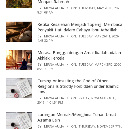
Menjadi Rahmah
BY:
MIRNA AULIA
ON:
THURSDAY, MAY 28TH, 2026
8:34:08 AM
Ketika Kesalehan Menjadi Topeng: Membaca
Penyakit Hati dalam Cahaya Ibnu Atha’illah
BY:
MIRNA AULIA
ON:
TUESDAY, MAY 26TH, 2026
4:43:32 PM
Merasa Bangga dengan Amal Ibadah adalah
Akhlak Tercela
BY:
MIRNA AULIA
ON:
TUESDAY, MARCH 3RD, 2020
8:29:51 PM
Cursing or Insulting the God of Other
Religions Is Strictly Forbidden under Islamic
Law
BY:
MIRNA AULIA
ON:
FRIDAY, NOVEMBER 8TH,
2019 11:01:54 PM
Larangan Memaki/Menghina Tuhan Umat
Agama Lain
BY:
MIRNA AULIA
ON:
THURSDAY, NOVEMBER 7TH,