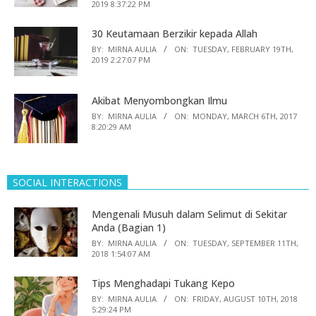
2019 8:37:22 PM
30 Keutamaan Berzikir kepada Allah
BY:
MIRNA AULIA
ON:
TUESDAY, FEBRUARY 19TH,
2019 2:27:07 PM
Akibat Menyombongkan Ilmu
BY:
MIRNA AULIA
ON:
MONDAY, MARCH 6TH, 2017
8:20:29 AM
SOCIAL INTERACTIONS
Mengenali Musuh dalam Selimut di Sekitar
Anda (Bagian 1)
BY:
MIRNA AULIA
ON:
TUESDAY, SEPTEMBER 11TH,
2018 1:54:07 AM
Tips Menghadapi Tukang Kepo
BY:
MIRNA AULIA
ON:
FRIDAY, AUGUST 10TH, 2018
5:29:24 PM