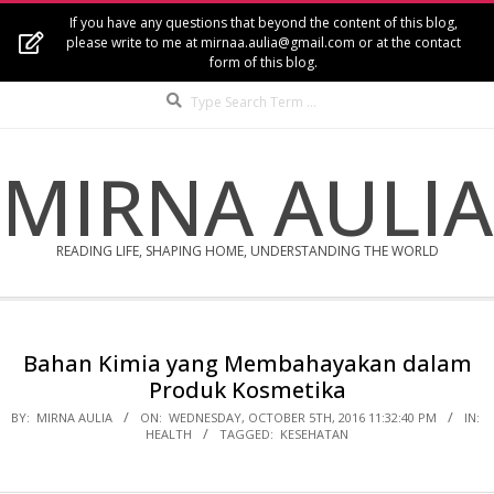
Skip
If you have any questions that beyond the content of this blog,
to
please write to me at mirnaa.aulia@gmail.com or at the contact
form of this blog.
content
Search
MIRNA AULIA
READING LIFE, SHAPING HOME, UNDERSTANDING THE WORLD
Secondary
Navigation
Bahan Kimia yang Membahayakan dalam
Menu
Produk Kosmetika
BY:
MIRNA AULIA
ON:
WEDNESDAY, OCTOBER 5TH, 2016 11:32:40 PM
IN:
HEALTH
TAGGED:
KESEHATAN