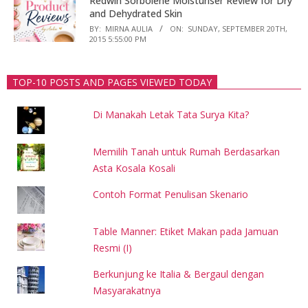
Redwin Sorbolene Moisturiser Review for Dry
and Dehydrated Skin
BY:
MIRNA AULIA
ON:
SUNDAY, SEPTEMBER 20TH,
2015 5:55:00 PM
TOP-10 POSTS AND PAGES VIEWED TODAY
Di Manakah Letak Tata Surya Kita?
Memilih Tanah untuk Rumah Berdasarkan
Asta Kosala Kosali
Contoh Format Penulisan Skenario
Table Manner: Etiket Makan pada Jamuan
Resmi (I)
Berkunjung ke Italia & Bergaul dengan
Masyarakatnya