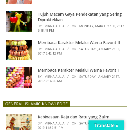
Tujuh Macam Gaya Pendekatan yang Sering
Dipraktekkan
BY:
MIRNA AULIA
ON:
MONDAY, MARCH 27TH, 2017
6:18:48 PM
Membaca Karakter Melalui Warna Favorit II
BY:
MIRNA AULIA
ON:
SATURDAY, JANUARY 21ST,
2017 6:42:12 PM
Membaca Karakter Melalui Warna Favorit I
BY:
MIRNA AULIA
ON:
SATURDAY, JANUARY 21ST,
2017 2:14:26 AM
GENERAL ISLAMIC KNOWLEDGE
Kebinasaan Raja dan Ratu yang Zalim
BY:
MIRNA AULIA
ON:
SATURDAY, NOVEMBER 9TH,
Translate »
2019 11:39:51 PM