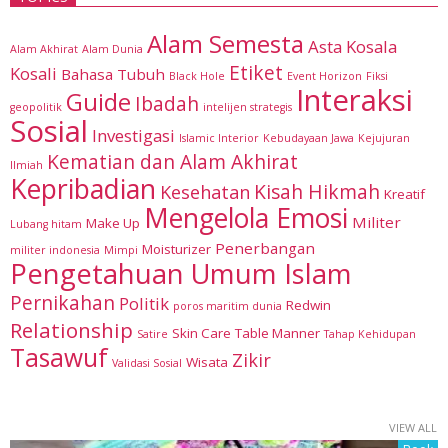
Alam Semesta
Asta Kosala
Alam Akhirat
Alam Dunia
Etiket
Kosali
Bahasa Tubuh
Black Hole
Event Horizon
Fiksi
Interaksi
Guide
Ibadah
geopolitik
intelijen strategis
Sosial
Investigasi
Islamic Interior
Kebudayaan Jawa
Kejujuran
Kematian dan Alam Akhirat
Ilmiah
Kepribadian
Kisah Hikmah
Kesehatan
Kreatif
Mengelola Emosi
Militer
Make Up
Lubang hitam
Penerbangan
Moisturizer
militer indonesia
Mimpi
Pengetahuan Umum Islam
Pernikahan
Politik
Redwin
poros maritim dunia
Relationship
Skin Care
Table Manner
Satire
Tahap Kehidupan
Tasawuf
Zikir
Wisata
Validasi Sosial
VIEW ALL