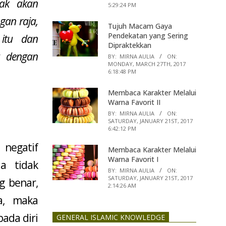
dak akan
5:29:24 PM
gan raja,
Tujuh Macam Gaya
Pendekatan yang Sering
itu dan
Dipraktekkan
g dengan
BY:
MIRNA AULIA
ON:
MONDAY, MARCH 27TH, 2017
6:18:48 PM
Membaca Karakter Melalui
Warna Favorit II
BY:
MIRNA AULIA
ON:
SATURDAY, JANUARY 21ST, 2017
6:42:12 PM
negatif
Membaca Karakter Melalui
Warna Favorit I
a tidak
BY:
MIRNA AULIA
ON:
SATURDAY, JANUARY 21ST, 2017
g benar,
2:14:26 AM
a, maka
ada diri
GENERAL ISLAMIC KNOWLEDGE