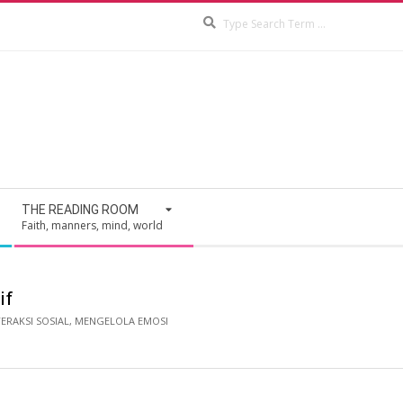
Search
THE READING ROOM
Faith, manners, mind, world
if
TERAKSI SOSIAL
,
MENGELOLA EMOSI