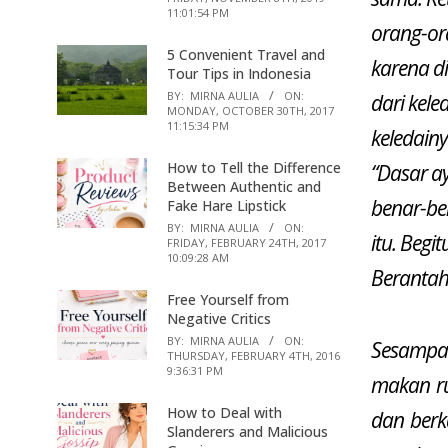
11:01:54 PM
orang-ora
5 Convenient Travel and
karena d
Tour Tips in Indonesia
BY:
MIRNA AULIA
ON:
dari kel
MONDAY, OCTOBER 30TH, 2017
11:15:34 PM
keledainy
How to Tell the Difference
“Dasar a
Between Authentic and
benar-be
Fake Hare Lipstick
BY:
MIRNA AULIA
ON:
itu. Begi
FRIDAY, FEBRUARY 24TH, 2017
10:09:28 AM
Berantah
Free Yourself from
Negative Critics
BY:
MIRNA AULIA
ON:
Sesampa
THURSDAY, FEBRUARY 4TH, 2016
9:36:31 PM
makan ru
How to Deal with
dan berka
Slanderers and Malicious