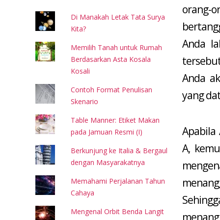
orang-
Di Manakah Letak Tata Surya
bertang
Kita?
Anda la
Memilih Tanah untuk Rumah
tersebu
Berdasarkan Asta Kosala
Kosali
Anda ak
Contoh Format Penulisan
yang da
Skenario
Table Manner: Etiket Makan
Apabila
pada Jamuan Resmi (I)
A, kemud
Berkunjung ke Italia & Bergaul
dengan Masyarakatnya
mengena
menangg
Memahami Perjalanan Tahun
Cahaya
Sehingg
Mengenal Orbit Benda Langit
menangg