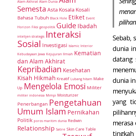
Sehin
Alam Akhirat
Alam Dunia
Semesta
Asta Kosala Kosali
menan
Etiket
Bahasa Tubuh
Black Hole
Event
piliha
Guide
Ibadah
Horizon
Fiksi
geopolitik
Interaksi
Sebab, 
intelijen strategis
Sosial
Investigasi
Islamic Interior
dunia in
Kematian
Kebudayaan Jawa
Kejujuran Ilmiah
datang 
dan Alam Akhirat
Kepribadian
menemuk
Kesehatan
Kisah Hikmah
Kreatif
Make
dunia i
Lubang hitam
Mengelola Emosi
Militer
Up
menyuka
Moisturizer
militer indonesia
Mimpi
Pengetahuan
yang t
Penerbangan
Umum Islam
pilihan
Pernikahan
Politik
Redwin
poros maritim dunia
merasa 
Relationship
Skin Care
Table
Satire
tingkah