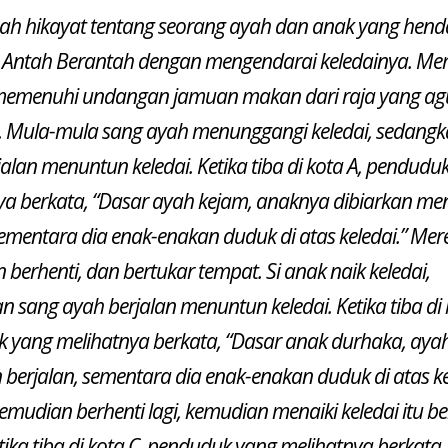
ah hikayat tentang seorang ayah dan anak yang henda
i Antah Berantah dengan mengendarai keledainya. Me
emenuhi undangan jamuan makan dari raja yang ag
tu. Mula-mula sang ayah menunggangi keledai, sedang
alan menuntun keledai. Ketika tiba di kota A, pendudu
ya berkata, “Dasar ayah kejam, anaknya dibiarkan m
sementara dia enak-enakan duduk di atas keledai.” Mer
berhenti, dan bertukar tempat. Si anak naik keledai,
 sang ayah berjalan menuntun keledai. Ketika tiba di 
 yang melihatnya berkata, “Dasar anak durhaka, aya
 berjalan, sementara dia enak-enakan duduk di atas ke
emudian berhenti lagi, kemudian menaiki keledai itu b
ika tiba di kota C, penduduk yang melihatnya berkata,