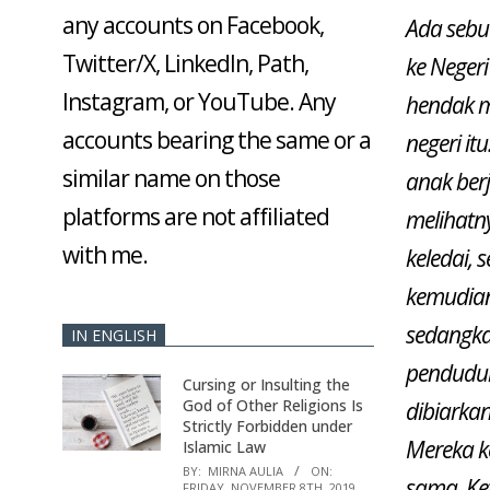
any accounts on Facebook,
Ada sebu
Twitter/X, LinkedIn, Path,
ke Neger
Instagram, or YouTube. Any
hendak m
accounts bearing the same or a
negeri i
similar name on those
anak berj
platforms are not affiliated
melihatn
with me.
keledai, 
kemudian 
sedangkan
IN ENGLISH
penduduk
Cursing or Insulting the
God of Other Religions Is
dibiarkan
Strictly Forbidden under
Mereka k
Islamic Law
BY:
MIRNA AULIA
ON:
sama. Ket
FRIDAY, NOVEMBER 8TH, 2019