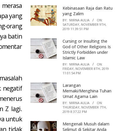
 merasa
Kebinasaan Raja dan Ratu
yang Zalim
apa yang
BY:
MIRNA AULIA
ON:
g-orang
SATURDAY, NOVEMBER 9TH,
2019 11:39:51 PM
ya batin
Cursing or Insulting the
komentar
God of Other Religions Is
Strictly Forbidden under
Islamic Law
BY:
MIRNA AULIA
ON:
FRIDAY, NOVEMBER 8TH, 2019
11:01:54 PM
 masalah
Larangan
 negatif
Memaki/Menghina Tuhan
Umat Agama Lain
-menerus
BY:
MIRNA AULIA
ON:
 Z lagi.
THURSDAY, NOVEMBER 7TH,
2019 8:37:22 PM
ya untuk
Mengenali Musuh dalam
an tidak
Selimut di Sekitar Anda