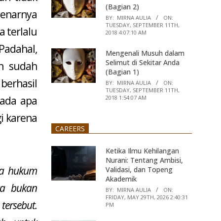
(Bagian 2)
benarnya
BY:
MIRNA AULIA
ON:
TUESDAY, SEPTEMBER 11TH,
 terlalu
2018 4:07:10 AM
Padahal,
Mengenali Musuh dalam
Selimut di Sekitar Anda
n sudah
(Bagian 1)
berhasil
BY:
MIRNA AULIA
ON:
TUESDAY, SEPTEMBER 11TH,
pada apa
2018 1:54:07 AM
i karena
CAREERS
Ketika Ilmu Kehilangan
Nurani: Tentang Ambisi,
ara hukum
Validasi, dan Topeng
Akademik
a bukan
BY:
MIRNA AULIA
ON:
FRIDAY, MAY 29TH, 2026 2:40:31
ersebut.
PM