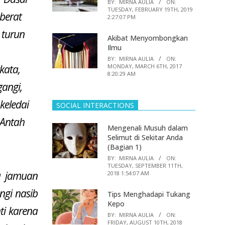
BY:
MIRNA AULIA
ON:
TUESDAY, FEBRUARY 19TH, 2019
 berat
2:27:07 PM
 turun
Akibat Menyombongkan
Ilmu
BY:
MIRNA AULIA
ON:
kata,
MONDAY, MARCH 6TH, 2017
8:20:29 AM
gangi,
keledai
SOCIAL INTERACTIONS
 Antah
Mengenali Musuh dalam
Selimut di Sekitar Anda
(Bagian 1)
BY:
MIRNA AULIA
ON:
TUESDAY, SEPTEMBER 11TH,
u jamuan
2018 1:54:07 AM
gi nasib
Tips Menghadapi Tukang
Kepo
ti karena
BY:
MIRNA AULIA
ON:
FRIDAY, AUGUST 10TH, 2018