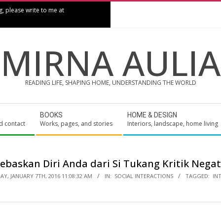
g, please write to me at
MIRNA AULIA
READING LIFE, SHAPING HOME, UNDERSTANDING THE WORLD
BOOKS
HOME & DESIGN
d contact
Works, pages, and stories
Interiors, landscape, home living
ebaskan Diri Anda dari Si Tukang Kritik Negat
Y, JANUARY 7TH, 2016 11:08:32 AM
IN:
SOCIAL INTERACTIONS
TAGGED:
IN