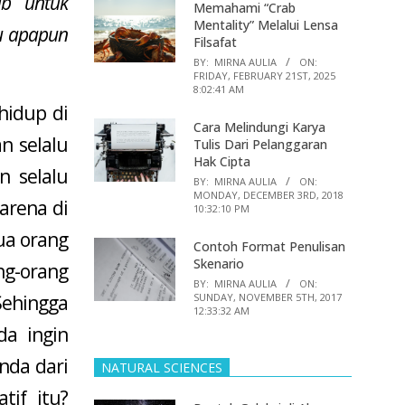
ab untuk
Memahami “Crab
Mentality” Melalui Lensa
u apapun
Filsafat
BY:
MIRNA AULIA
ON:
FRIDAY, FEBRUARY 21ST, 2025
8:02:41 AM
hidup di
Cara Melindungi Karya
n selalu
Tulis Dari Pelanggaran
Hak Cipta
n selalu
BY:
MIRNA AULIA
ON:
MONDAY, DECEMBER 3RD, 2018
arena di
10:32:10 PM
ua orang
Contoh Format Penulisan
Skenario
ng-orang
BY:
MIRNA AULIA
ON:
SUNDAY, NOVEMBER 5TH, 2017
ehingga
12:33:32 AM
da ingin
nda dari
NATURAL SCIENCES
tif itu?