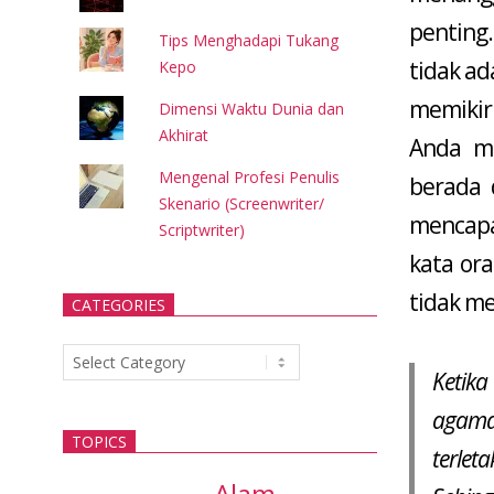
penting
Tips Menghadapi Tukang
tidak ad
Kepo
memikir
Dimensi Waktu Dunia dan
Akhirat
Anda me
Mengenal Profesi Penulis
berada 
Skenario (Screenwriter/
mencapa
Scriptwriter)
kata ora
tidak m
CATEGORIES
Categories
Ketika
agama
TOPICS
terle
Alam