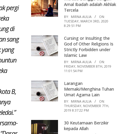
Amal Ibadah adalah Akhlak
k pergi
Tercela
reka
BY:
MIRNA AULIA
ON:
TUESDAY, MARCH 3RD, 2020
8:29:51 PM
ung di
kan sang
Cursing or Insulting the
God of Other Religions Is
k yang
Strictly Forbidden under
Islamic Law
enuntun
BY:
MIRNA AULIA
ON:
FRIDAY, NOVEMBER 8TH, 2019
eka
11:01:54 PM
Larangan
Memaki/Menghina Tuhan
kota B,
Umat Agama Lain
hnya
BY:
MIRNA AULIA
ON:
THURSDAY, NOVEMBER 7TH,
2019 8:37:22 PM
ledai.”
ersama-
30 Keutamaan Berzikir
kepada Allah
 “Dasar