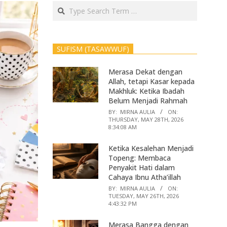
Search
SUFISM (TASAWWUF)
Merasa Dekat dengan
Allah, tetapi Kasar kepada
Makhluk: Ketika Ibadah
Belum Menjadi Rahmah
BY:
MIRNA AULIA
ON:
THURSDAY, MAY 28TH, 2026
8:34:08 AM
Ketika Kesalehan Menjadi
Topeng: Membaca
Penyakit Hati dalam
Cahaya Ibnu Atha’illah
BY:
MIRNA AULIA
ON:
TUESDAY, MAY 26TH, 2026
4:43:32 PM
Merasa Bangga dengan