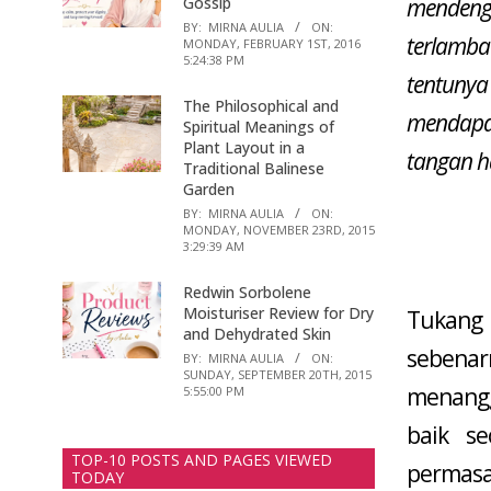
Gossip
mendeng
BY:
MIRNA AULIA
ON:
terlamba
MONDAY, FEBRUARY 1ST, 2016
5:24:38 PM
tentuny
The Philosophical and
mendapa
Spiritual Meanings of
Plant Layout in a
tangan h
Traditional Balinese
Garden
BY:
MIRNA AULIA
ON:
MONDAY, NOVEMBER 23RD, 2015
3:29:39 AM
Redwin Sorbolene
Moisturiser Review for Dry
Tukang
and Dehydrated Skin
sebena
BY:
MIRNA AULIA
ON:
SUNDAY, SEPTEMBER 20TH, 2015
menangg
5:55:00 PM
baik s
TOP-10 POSTS AND PAGES VIEWED
permasa
TODAY